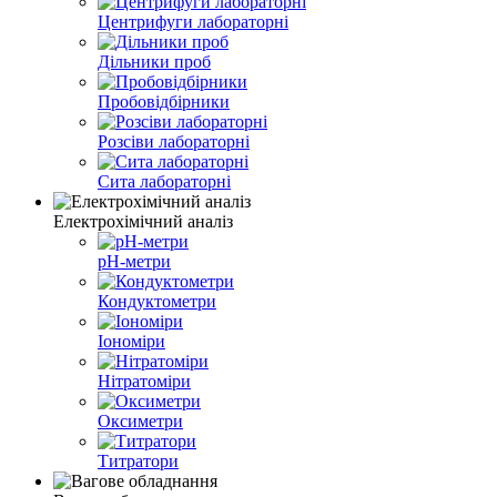
Центрифуги лабораторні
Дільники проб
Пробовідбірники
Розсіви лабораторні
Сита лабораторні
Електрохімічний аналіз
pH-метри
Кондуктометри
Іономіри
Нітратоміри
Оксиметри
Титратори