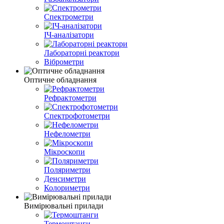
Спектрометри
ІЧ-аналізатори
Лабораторні реактори
Віброметри
Оптичне обладнання
Рефрактометри
Спектрофотометри
Нефелометри
Мікроскопи
Поляриметри
Денсиметри
Колориметри
Вимірювальні прилади
Термоштанги