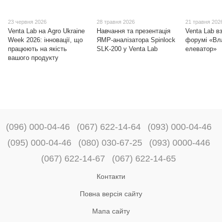
23 червня 2026
28 травня 2026
21 травня 202
Venta Lab на Agro Ukraine
Навчання та презентація
Venta Lab в
Week 2026: інновації, що
ЯМР-аналізатора Spinlock
форумі «Вл
працюють на якість
SLK-200 у Venta Lab
елеватор»
вашого продукту
(096) 000-04-46
(067) 622-14-64
(093) 000-04-46
(095) 000-04-46
(080) 030-67-25
(093) 0000-446
(067) 622-14-67
(067) 622-14-65
Контакти
Повна версія сайту
Мапа сайту