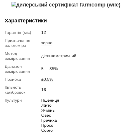
Характеристики
Гарантія (міс)
12
Призначення
зерно
вологоміра
Метод
діелькометричний
вимірювання
Діапазон
5 ... 35%
вимірювання
Похибка
±0.5%
Кількість
16
калібровок
Культури
Пшениця
Жито
Ячмінь
Овес
Гречиха
Просо
Сорго