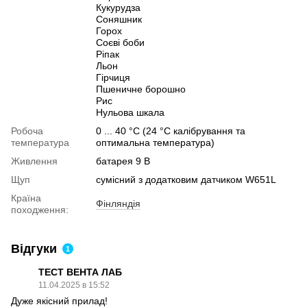
Кукурудза
Соняшник
Горох
Соєві боби
Ріпак
Льон
Гірчиця
Пшеничне борошно
Рис
Нульова шкала
Робоча
0 ... 40 °C (24 °C калібрування та
температура
оптимальна температура)
Живлення
батарея 9 В
Щуп
сумісний з додатковим датчиком W651L
Країна
Фінляндія
походження:
Відгуки
1
ТЕСТ ВЕНТА ЛАБ
11.04.2025 в 15:52
Дуже якісний прилад!