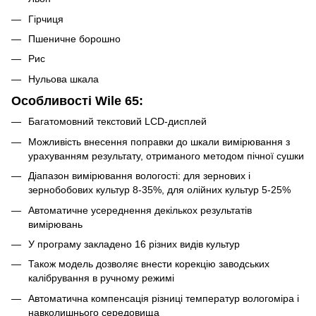
Гірчиця
Пшеничне борошно
Рис
Нульова шкала
Особливості Wile 65:
Багатомовний текстовий LCD-дисплей
Можливість внесення поправки до шкали вимірювання з
урахуванням результату, отриманого методом пічної сушки
Діапазон вимірювання вологості: для зернових і
зернобобових культур 8-35%, для олійних культур 5-25%
Автоматичне усереднення декількох результатів
вимірювань
У програму закладено 16 різних видів культур
Також модель дозволяє внести корекцію заводських
калібрування в ручному режимі
Автоматична компенсація різниці температур вологоміра і
навколишнього середовища