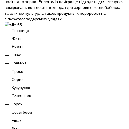
насіння та зерна. Вологомір найкраще підходить для експрес-
вимірювань вологості і температури зернових, зернобобових
та олійних культур, а також продуктів їх переробки на
сільськогосподарських угіддях:
Пшениця
Жито
Ячмінь
Овес
Гречиха
Просо
Сорго
Кукурудза
Соняшник
Горох
Соєві боби
Ріпак
Льон