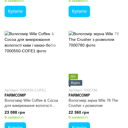
В наявності
В наявності
Купити
Купити
Хіт
Відео
Артикул: 7000550-COFE1
Артикул: 7000780
FARMCOMP
FARMCOMP
Вологомір Wile Coffee & Cocoa
Вологомір зерна Wile 78 The
для вимірювання вологості
Crusher з розмолом
кави і какао-бобів
23 088 грн
22 360 грн
В наявності
В наявності
Купити
Купити