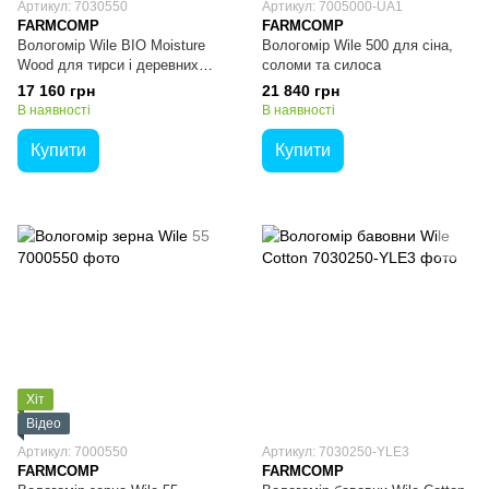
Артикул: 7030550
Артикул: 7005000-UA1
FARMCOMP
FARMCOMP
Вологомір Wile BIO Moisture
Вологомір Wile 500 для сіна,
Wood для тирси і деревних
соломи та силоса
пелет
17 160 грн
21 840 грн
В наявності
В наявності
Купити
Купити
Хіт
Відео
Артикул: 7000550
Артикул: 7030250-YLE3
FARMCOMP
FARMCOMP