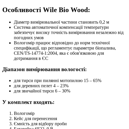
Особливості Wile Bio Wood:
Діаметр вимірювальної частини становить 0,2 м
Система автоматичної компенсації температури
забезпечує високу точність вимірювання незалежно від
погодних умов
Вологомір працює відповідно до норм технічної
специфікації, що регламентує параметри біопалива,
CEN/TS-14774-1:2004, яка є обов'язковою для
дотримання в ЄС
Діапазон вимірювання вологості:
для тирси при пилянні мотопилою 15 – 65%
для деревних пелет 4 – 23%
для звичайної тирси 6 – 30%
У комплект входять:
Вологомір
Кейс для перенесення
Ємність для відбору проби
Батарейка 6F22, 9 В