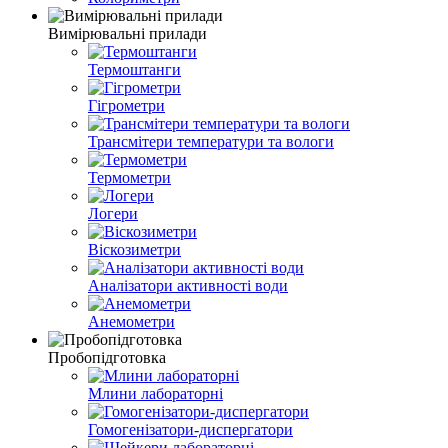
Вимірювальні прилади
Термоштанги
Гігрометри
Трансмітери температури та вологи
Термометри
Логери
Віскозиметри
Аналізатори активності води
Анемометри
Пробопідготовка
Млини лабораторні
Гомогенізатори-диспергатори