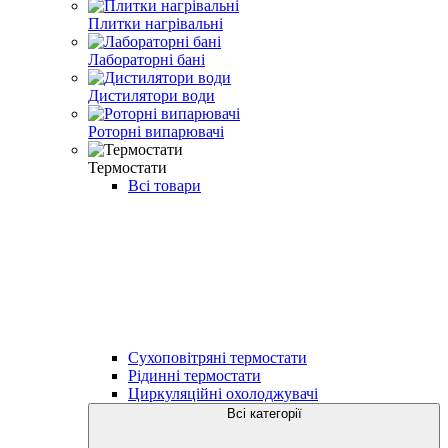
Плитки нагрівальні
Лабораторні бані
Дистилятори води
Роторні випарювачі
Термостати
Всі товари
Сухоповітряні термостати
Рідинні термостати
Циркуляційні охолоджувачі
Всі категорії