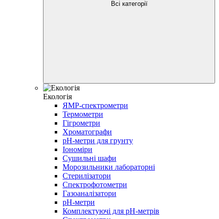
Всі категорії
Екологія
ЯМР-cпектрометри
Термометри
Гігрометри
Хроматографи
pH-метри для грунту
Іономіри
Сушильні шафи
Морозильники лабораторні
Стерилізатори
Спектрофотометри
Газоаналізатори
pH-метри
Комплектуючі для pH-метрів