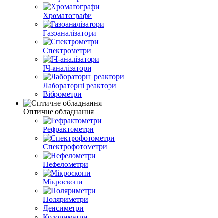
Хроматографи
Газоаналізатори
Спектрометри
ІЧ-аналізатори
Лабораторні реактори
Віброметри
Оптичне обладнання
Рефрактометри
Спектрофотометри
Нефелометри
Мікроскопи
Поляриметри
Денсиметри
Колориметри