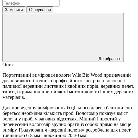
Замовити
Скасування
До обраного
Опис
Портативний вимірювач вологи Wile Bio Wood призначений
для швидкого і точного професійного контролю вологості
паливної деревини листяних і хвойних порід, деревних пелет,
тирси, отриманих при пилянні мотопилою та інших деревних
матеріалів.
Для проведення вимірювання із цільного дерева бензопилою
береться необхідна кількість проб. Вологомір показує вміст
вологи у пробі у вагових відсотках. Міцний і простий у
перенесенні вологомір зручно брати із собою прямо на місце
виміру. Градуювання «деревні пелети» розроблена для пелет
товщиною 6-8 мм і довжиною 20-30 мм.