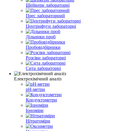
Шейкери лабораторні
Прес лабораторний
Центрифуги лабораторні
Дільники проб
Пробовідбірники
Розсіви лабораторні
Сита лабораторні
Електрохімічний аналіз
pH-метри
Кондуктометри
Іономіри
Нітратоміри