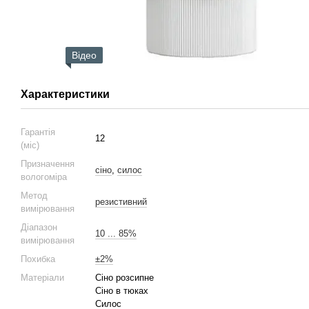
Відео
Характеристики
Гарантія
12
(міс)
Призначення
сіно
,
силос
вологоміра
Метод
резистивний
вимірювання
Діапазон
10 ... 85%
вимірювання
Похибка
±2%
Матеріали
Сіно розсипне
Сіно в тюках
Силос