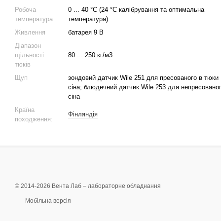
Робоча
0 ... 40 °C (24 °C калібрування та оптимальна
температура
температура)
Живлення
батарея 9 В
Діапазон
щільності
80 ... 250 кг/м3
тюків
Щуп
зондовий датчик Wile 251 для пресованого в тюки
сіна; блюдечний датчик Wile 253 для непресовано
сіна
Країна
Фінляндія
походження:
© 2014-2026 Вента Лаб –
лабораторне обладнання
Мобільна версія