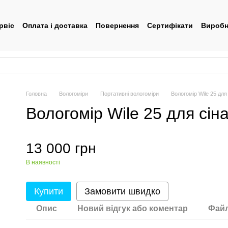
рвіс
Оплата і доставка
Повернення
Сертифікати
Виробн
тувача
Головна
Вологоміри
Портативні вологоміри
Вологомір Wile 25 для
Вологомір Wile 25 для сін
13 000 грн
В наявності
Купити
Замовити швидко
Опис
Новий відгук або коментар
Фай