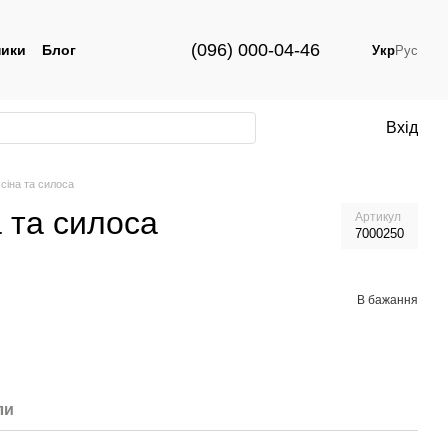
(096) 000-04-46
ики
Блог
Укр
Рус
Вхід
 сіна та силоса
а та силоса
Артикул
7000250
В бажання
ли