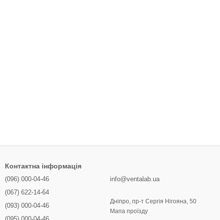
Контактна інформація
(096) 000-04-46
info@ventalab.ua
(067) 622-14-64
Дніпро, пр-т Сергія Нігояна, 50
(093) 000-04-46
Мапа проїзду
(095) 000-04-46