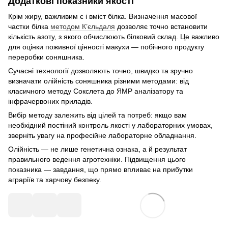
Додаткові показники якості
Крім жиру, важливим є і вміст білка. Визначення масової
частки білка
методом К’єльдаля
дозволяє точно встановити
кількість азоту, з якого обчислюють білковий склад. Це важливо
для оцінки поживної цінності макухи — побічного продукту
переробки соняшника.
Сучасні технології дозволяють точно, швидко та зручно
визначати олійність соняшника різними методами: від
класичного методу Сокслета до ЯМР аналізатору та
інфрачервоних приладів.
Вибір методу залежить від цілей та потреб: якщо вам
необхідний постіний контроль якості у лабораторних умовах,
зверніть увагу на професійне лабораторне обладнання.
Олійність — не лише генетична ознака, а й результат
правильного ведення агротехніки. Підвищення цього
показника — завдання, що прямо впливає на прибутки
аграріїв та харчову безпеку.