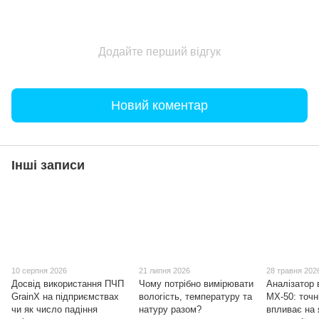
Додайте перший відгук
Новий коментар
Інші записи
10 серпня 2026
21 липня 2026
28 травня 202
Досвід використання ПЧП
Чому потрібно вимірювати
Аналізатор 
GrainX на підприємствах
вологість, температуру та
MX-50: точн
чи як число падіння
натуру разом?
впливає на 