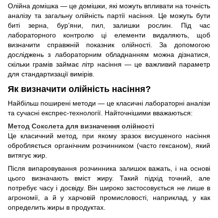
Олійна домішка — це домішки, які можуть впливати на точність
аналізу та загальну олійність партії насіння. Це можуть бути
биті зерна, бур’яни, пил, залишки рослин. Під час
лабораторного контролю ці елементи видаляють, щоб
визначити справжній показник олійності. За допомогою
досліджень з лабораторним обладнанням можна дізнатися,
скільки грамів займає літр насіння — це важливий параметр
для стандартизації вимірів.
Як визначити олійність насіння?
Найбільш поширені методи — це класичні лабораторні аналізи
та сучасні експрес-технології. Найточнішими вважаються:
Метод Сокслета для визначення олійності
Це класичний метод, при якому зразок висушеного насіння
обробляється органічним розчинником (часто гексаном), який
витягує жир.
Після випаровування розчинника залишок важать, і на основі
цього визначають вміст жиру. Такий підхід точний, але
потребує часу і досвіду. Він широко застосовується не лише в
агрономії, а й у харчовій промисловості, наприклад, у как
определить жиры в продуктах.