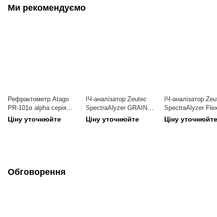
Ми рекомендуємо
Рефрактометр Atago
ІЧ-аналізатор Zeutec
ІЧ-аналізатор Zeu
PR-101α alpha серія
SpectraAlyzer GRAIN
SpectraAlyzer Fle
Palette, портативний,
NEO для аналізу зерна
аналізу зернових
Ціну уточнюйте
Ціну уточнюйте
Ціну уточнюйт
цифровий
Обговорення