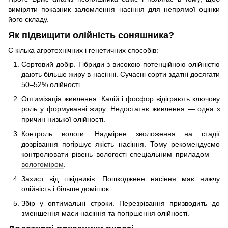
виміряти показник заломлення насіння для непрямої оцінки
його складу.
Як підвищити олійність соняшника?
Є кілька агротехнічних і генетичних способів:
Сортовий добір. Гібриди з високою потенційною олійністю
дають більше жиру в насінні. Сучасні сорти здатні досягати
50–52% олійності.
Оптимізація живлення. Калій і фосфор відіграють ключову
роль у формуванні жиру. Недостатнє живлення — одна з
причин низької олійності.
Контроль вологи. Надмірне зволоження на стадії
дозрівання погіршує якість насіння. Тому рекомендуємо
контролювати рівень вологості спеціальним приладом —
вологоміром
.
Захист від шкідників. Пошкоджене насіння має нижчу
олійність і більше домішок.
Збір у оптимальні строки. Перезрівання призводить до
зменшення маси насіння та погіршення олійності.