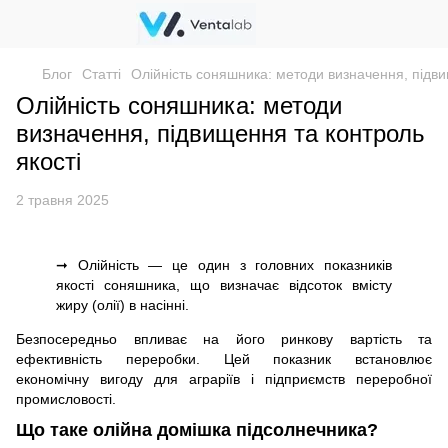
Блог
Статті
Олійність соняшника: методи визначення, підви
Олійність соняшника: методи
визначення, підвищення та контроль
якості
2 травня 2025
➞ Олійність — це один з головних показників
якості соняшника, що визначає відсоток вмісту
жиру (олії) в насінні.
Безпосередньо впливає на його ринкову вартість та
ефективність переробки. Цей показник встановлює
економічну вигоду для аграріїв і підприємств переробної
промисловості.
Що таке олійна домішка підсолнечника?