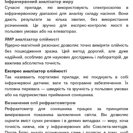
Інфрачервоний аналізатор жиру
Сучасні прилади, які використовують спектроскопію в
інфрачервоному діапазоні для аналізу складу насіння. Вони
дають результати за кілька хвилин, без використання
розчинників. Це зручно для експрес-контролю якості в
польових умовах або на елеваторах.
ЯМР аналізатор олійності
Ядерно-магнітний резонанс дозволяє точно виміряти олійність
без пошкодження зразка. Цей метод дорогий, але дуже
надійний, особливо для наукових досліджень і лабораторій, де
важлива абсолютна точність.
Експрес аналізатор олійності
Так називають портативні прилади, які поєднують в собі
інфрачервоні датчики, ваги та програмне забезпечення. Їх
головна перевага — швидкість та зручність у польових умовах
або на підприємствах приймання соняшника.
Визначення олії рефрактометром
Рефрактометр для соняшника працює за принципом
вимірювання показника заломлення світла. Він дозволяє
оцінити вміст сухих речовин і в деяких випадках — жиру, хоча
точність нижча, ніж у інфрачервоних або Сокслета-методів.
Проте Брікс аналіз псоняшника саме і полягає в тому, щоб