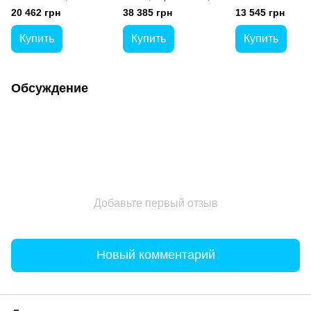
портативный,
цифровой
портативный, для
20 462 грн
38 385 грн
13 545 грн
цифровой, для
кондитерских изделий
Купить
Купить
Купить
Обсуждение
Добавьте первый отзыв
Новый комментарий