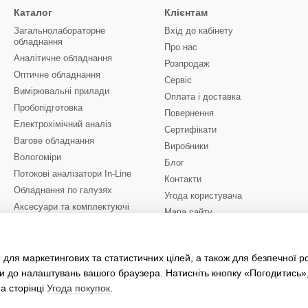
Каталог
Клієнтам
Загальнолабораторне
Вхід до кабінету
обладнання
Про нас
Аналітичне обладнання
Розпродаж
Оптичне обладнання
Сервіс
Вимірювальні прилади
Оплата і доставка
Пробопідготовка
Повернення
Електрохімічний аналіз
Сертифікати
Вагове обладнання
Виробники
Вологоміри
Блог
Потокові аналізатори In-Line
Контакти
Обладнання по галузях
Угода користувача
Аксесуари та комплектуючі
Мапа сайту
Комплектуючі для
промислового обладнання
Ми в соцмережах
 для маркетингових та статистичних цілей, а також для безпечної р
и до налаштувань вашого браузера. Натисніть кнопку «Погодитись»
а сторінці
Угода покупок
.