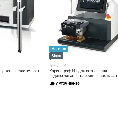
Новинка
Відео
Артикул: H-1
лідження еластичності
Харинограф H1 для визначення
водопоглинання та реологічних влас
тіста
Ціну уточнюйте