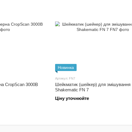
Новинка
Артикул: FN7
рна CropScan 3000B
Шейкматик (шейкер) для змішування 
Shakematic FN 7
Ціну уточнюйте