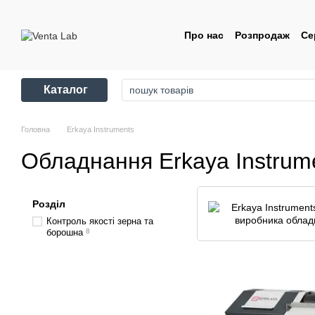
Перейти до основного контенту
Про нас
Розпродаж
Се
Контакти
Угода корис
Каталог
Головна
Erkaya Instruments
Обладнання Erkaya Instrum
Розділ
Контроль якості зерна та
борошна
8