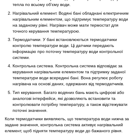
тепла по всьому об'єму води.
Нагрівальний елемент. Водяні бані обладнані електричним
нагрівальним елементом, що підтримує температуру води
на заданому рівні. Нагрівач може мати термостат для
точного керування температурою.
Термодатчики. У бані встановлюються термодатчики
контролю температури води. Ці датчики передають
інформацію про поточну температуру води контрольної
системи.
Контрольна система. Контрольна система відповідає за
керування нагрівальним елементом та підтримку заданої
температури води всередині бані. Вона регулює роботу
нагрівача на основі даних, одержаних від термодатчиків.
Тип керування. Багато водяних бань мають цифрові або
аналогові інтерфейси, які дозволяють встановити та
контролювати потрібну температуру, а також відстежувати
поточні значення.
Коли термодатчики виявляють, що температура води нижча за
задане значення, контрольна система активує нагрівальний
елемент, щоб підняти температуру води до бажаного рівня.