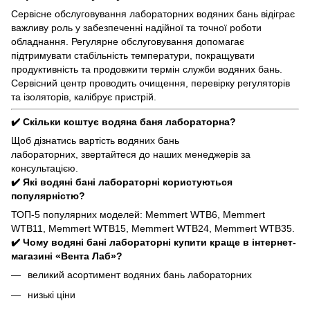
Сервісне обслуговування лабораторних водяних бань відіграє
важливу роль у забезпеченні надійної та точної роботи
обладнання. Регулярне обслуговування допомагає
підтримувати стабільність температури, покращувати
продуктивність та продовжити термін служби водяних бань.
Сервісний центр проводить очищення, перевірку регуляторів
та ізоляторів, калібрує пристрій.
✔️ Скільки коштує водяна баня лабораторна?
Щоб дізнатись вартість водяних бань
лабораторних, звертайтеся до наших менеджерів за
консультацією.
✔️ Які водяні бані лабораторні користуються
популярністю?
ТОП-5 популярних моделей: Memmert WTB6, Memmert
WTB11, Memmert WTB15, Memmert WTB24, Memmert WTB35.
✔️ Чому водяні бані лабораторні купити краще в інтернет-
магазині «Вента Лаб»?
великий асортимент водяних бань лабораторних
низькі ціни