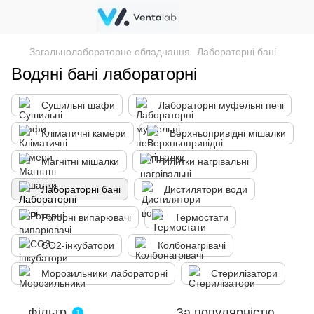
Загальнолабораторне обладнання
Лабораторні бані
Водяні бані лабораторні
Сушильні шафи
Лабораторні муфельні печі
Кліматичні камери
Верхньопривідні мішалки
Магнітні мішалки
Плитки нагрівальні
Лабораторні бані
Дистилятори води
Роторні випарювачі
Термостати
CO2-інкубатори
Колбонагрівачі
Морозильники лабораторні
Стерилізатори
Фільтр
За популярністю
1