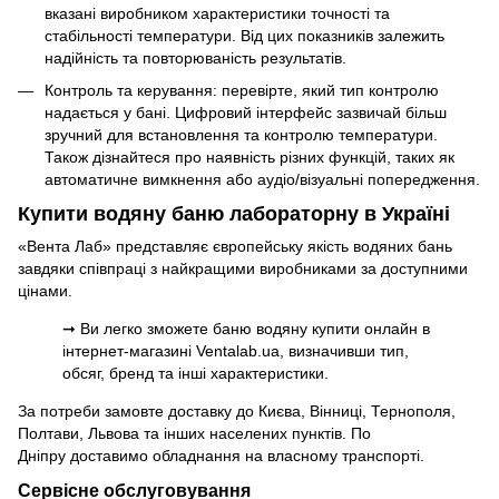
вказані виробником характеристики точності та
стабільності температури. Від цих показників залежить
надійність та повторюваність результатів.
Контроль та керування: перевірте, який тип контролю
надається у бані. Цифровий інтерфейс зазвичай більш
зручний для встановлення та контролю температури.
Також дізнайтеся про наявність різних функцій, таких як
автоматичне вимкнення або аудіо/візуальні попередження.
Купити водяну баню лабораторну в Україні
«Вента Лаб» представляє європейську якість водяних бань
завдяки співпраці з найкращими виробниками за доступними
цінами.
➞ Ви легко зможете баню водяну купити онлайн в
інтернет-магазині Ventalab.ua, визначивши тип,
обсяг, бренд та інші характеристики.
За потреби замовте доставку до Києва, Вінниці, Тернополя,
Полтави, Львова та інших населених пунктів. По
Дніпру доставимо обладнання на власному транспорті.
Сервісне обслуговування