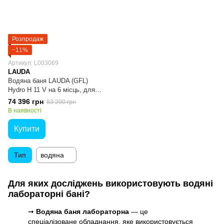
Розпродаж
−11%
Артикул: L003069
LAUDA
Водяна баня LAUDA (GFL)
Hydro H 11 V на 6 місць, для
випарювання
74 396 грн
83 200 грн
В наявності
Купити
Тип
водяна
Для яких досліджень використовують водяні
лабораторні бані?
➞
Водяна баня лабораторна
— це
спеціалізоване обладнання, яке використовується