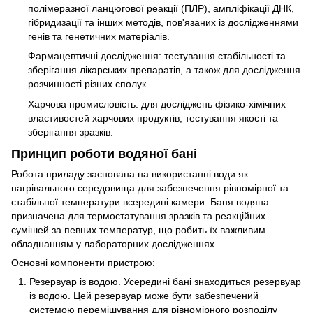
полімеразної ланцюгової реакції (ПЛР), ампліфікації ДНК,
гібридизації та інших методів, пов'язаних із дослідженнями
генів та генетичних матеріалів.
Фармацевтичні дослідження: тестування стабільності та
зберігання лікарських препаратів, а також для дослідження
розчинності різних сполук.
Харчова промисловість: для досліджень фізико-хімічних
властивостей харчових продуктів, тестування якості та
зберігання зразків.
Принцип роботи водяної бані
Робота приладу заснована на використанні води як
нагрівального середовища для забезпечення рівномірної та
стабільної температури всередині камери. Баня водяна
призначена для термостатування зразків та реакційних
сумішей за певних температур, що робить їх важливим
обладнанням у лабораторних дослідженнях.
Основні компоненти пристрою:
Резервуар із водою. Усередині бані знаходиться резервуар
із водою. Цей резервуар може бути забезпечений
системою перемішування для рівномірного розподілу