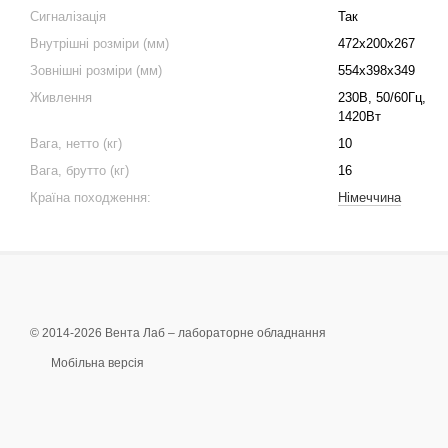
Сигналізація
Так
Внутрішні розміри (мм)
472x200x267
Зовнішні розміри (мм)
554x398x349
Живлення
230В, 50/60Гц,
1420Вт
Вага, нетто (кг)
10
Вага, брутто (кг)
16
Країна походження:
Німеччина
© 2014-2026 Вента Лаб –
лабораторне обладнання
Мобільна версія