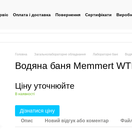
рвіс
Оплата і доставка
Повернення
Сертифікати
Виробн
тувача
Головна
Загальнолабораторне обладнання
Лабораторні бані
Водя
Водяна баня Memmert WTB
Ціну уточнюйте
В наявності
Дізнатися ціну
Опис
Новий відгук або коментар
Фай