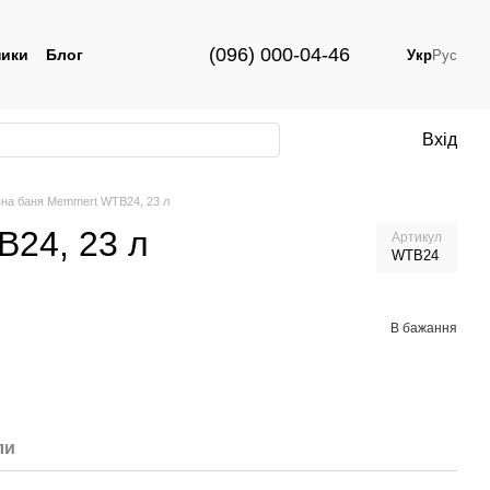
(096) 000-04-46
ики
Блог
Укр
Рус
Вхід
на баня Memmert WTB24, 23 л
24, 23 л
Артикул
WTB24
В бажання
ли