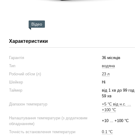
Відео
Характеристики
Гарантія
36 місяців
Тип
водяна
Робочий об'єм (л)
23 л
Шейкер
Ні
Таймер
від 1 хв до 99 год
59 хв
Діапазон температур
+5 °С від н.с. ...
+100 °С
Налаштування температури (з додатковим
+10 ... +100 °С
обладнанням)
Точність встановлення температури
0.1 °C