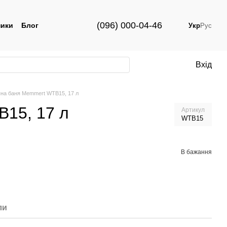
(096) 000-04-46
ики
Блог
Укр
Рус
Вхід
на баня Memmert WTB15, 17 л
15, 17 л
Артикул
WTB15
В бажання
ли