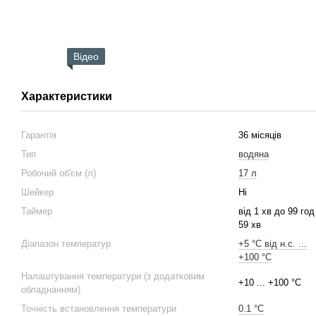
Відео
Характеристики
Гарантія
36 місяців
Тип
водяна
Робочий об'єм (л)
17 л
Шейкер
Ні
Таймер
від 1 хв до 99 год
59 хв
Діапазон температур
+5 °С від н.с. ...
+100 °С
Налаштування температури (з додатковим
+10 ... +100 °С
обладнанням)
Точність встановлення температури
0.1 °C