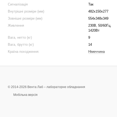
Сигналізація
Так
Внутрішні розміри (мм)
482x150x277
Зовнішні розміри (мм)
554x348x349
Живлення
230В, 50/60Гц,
1420Вт
Вага, нетто (кг)
9
Вага, брутто (кг)
14
Країна походження:
Німеччина
© 2014-2026 Вента Лаб –
лабораторне обладнання
Мобільна версія