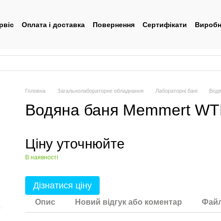
рвіс
Оплата і доставка
Повернення
Сертифікати
Виробн
тувача
Головна
Загальнолабораторне обладнання
Лабораторні бані
Водя
Водяна баня Memmert WTB
Ціну уточнюйте
В наявності
Дізнатися ціну
Опис
Новий відгук або коментар
Фай