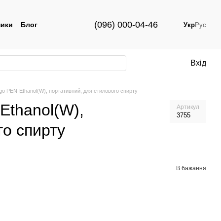
(096) 000-04-46
ики
Блог
Укр
Рус
Вхід
o PEN-Ethanol(W), портативний, для етилового спирту
Ethanol(W),
Артикул
3755
го спирту
В бажання