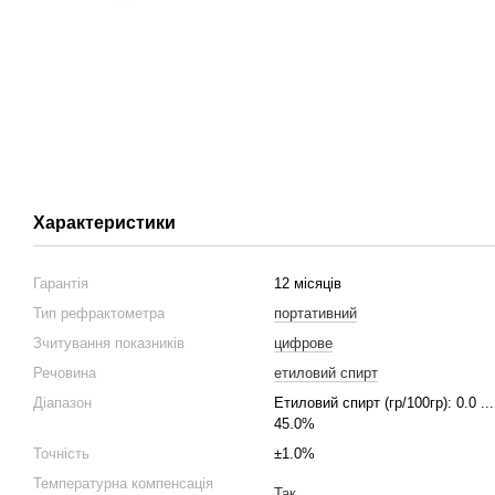
Характеристики
Гарантія
12 місяців
Тип рефрактометра
портативний
Зчитування показників
цифрове
Речовина
етиловий спирт
Діапазон
Етиловий спирт (гр/100гр): 0.0 ...
45.0%
Точність
±1.0%
Температурна компенсація
Так