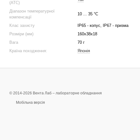
(ATC)
Діапазон температурної
10 ... 35 °C
компенсації
Клас захисту
IP65 - копус, IP67 - призма
Розміри (мм)
160x38x18
Вага
70 г
Країна походження:
Японія
© 2014-2026 Вента Лаб –
лабораторне обладнання
Мобільна версія