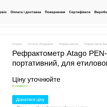
рвіс
Оплата і доставка
Повернення
Сертифікати
Виробн
тувача
Головна
Оптичне обладнання
Рефрактометри
Рефрактометр Atag
Рефрактометр Atago PEN-
портативний, для етилово
Ціну уточнюйте
В наявності
Дізнатися ціну