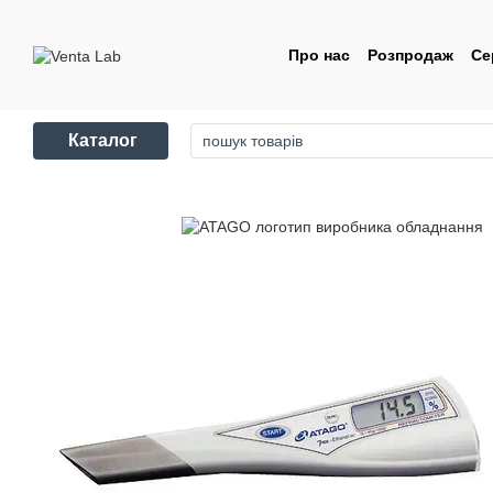
Перейти до основного контенту
Про нас
Розпродаж
Се
Контакти
Угода корис
Каталог