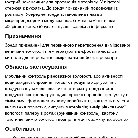
гострий наконечник для протиканія матеріалу. У підставі
стержня є рукоятка. До зонду приєднаний подовжувач з
роз'ємом. Усередині зонда встановлена ​​плата з
мікропроцесором і модулем незалежній пам'яті, в якій
зберігаються калібрувальні дані і сервісна інформація.
Призначення
Зонди призначені для первинного перетворення вимірюваної
величини вологості і температури в цифрові і аналогові
сигнали для передачі в вимірювальний блок гігрометра.
Область застосування
Мобільний контроль рівноважної вологості, або активності
води вихідної сировини, готових продуктів харчування,
продуктів в упаковці; визначення терміну придатності
продукції; контроль крупнодисперсних порошків, грануляту в
хімічному і фармацевтичному виробництві; контроль ступеня
висихання пористих, сипучих матеріалів; вимір рівноважної
вологості паперу в ролах (руйнівний контроль), картону,
текстилю; вимір вологості повітря в малих замкнутих обсягах.
Особливості
Все зонди мають заводське калібрування, тобто не