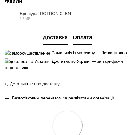
Файли
Брошура_ROTRONIC_EN
1.5 МБ
PDF
Доставка
Оплата
Самовивіз із магазину — безкоштовно
Доставка по Україні — за тарифами
перевізника.
👉Детальніше
про
доставк
у
Безготівковим переказом за реквізитами організації