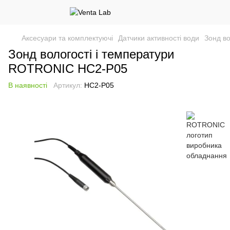
Аксесуари та комплектуючі
Датчики активності води
Зонд в
Зонд вологості і температури
ROTRONIC HC2-P05
В наявності
Артикул:
HC2-P05