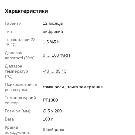
Характеристики
Гарантія
12 місяців
Тип
цифровий
Точність при 23
1.5 %RH
±5 °C
Діапазон
0 … 100 %RH
вологості (%rh)
Діапазон
температур
-40 … 85 °C
(°C)
Психрометричні
точка роси , точка замерзання
розрахунки
Температурний
PT1000
сенсор
Розміри (мм)
∅ 5 x 200
Вага
160 г
Країна
Швейцарія
походження: