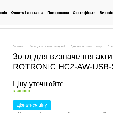
рвіс
Оплата і доставка
Повернення
Сертифікати
Виробн
тувача
Головна
Аксесуари та комплектуючі
Датчики активності води
Зон
Зонд для визначення акти
ROTRONIC HC2-AW-USB-
Ціну уточнюйте
В наявності
Дізнатися ціну