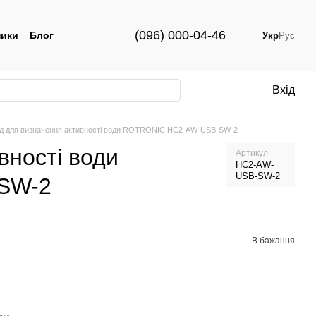
(096) 000-04-46
ики
Блог
Укр
Рус
Вхід
д для визначення активності води ROTRONIC HC2-AW-USB-SW-2
вності води
Артикул
HC2-AW-
USB-SW-2
SW-2
В бажання