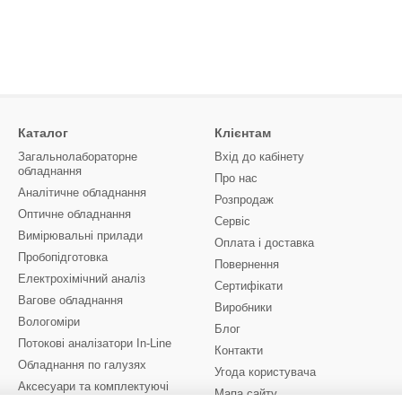
Каталог
Клієнтам
Загальнолабораторне
Вхід до кабінету
обладнання
Про нас
Аналітичне обладнання
Розпродаж
Оптичне обладнання
Сервіс
Вимірювальні прилади
Оплата і доставка
Пробопідготовка
Повернення
Електрохімічний аналіз
Сертифікати
Вагове обладнання
Виробники
Вологоміри
Блог
Потокові аналізатори In-Line
Контакти
Обладнання по галузях
Угода користувача
Аксесуари та комплектуючі
Мапа сайту