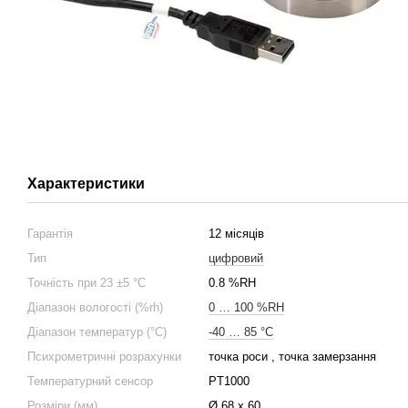
Характеристики
Гарантія
12 місяців
Тип
цифровий
Точність при 23 ±5 °C
0.8 %RH
Діапазон вологості (%rh)
0 … 100 %RH
Діапазон температур (°C)
-40 … 85 °C
Психрометричні розрахунки
точка роси , точка замерзання
Температурний сенсор
PT1000
Розміри (мм)
Ø 68 x 60