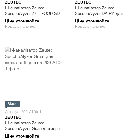
ZEUTEC
ZEUTEC
ІЧ-аналізатор Zeutec
ІЧ-аналізатор Zeutec
SpectraAlyzer 2.0 - FOOD SD
SpectraAlyzer DAIRY для
для харчових продуктів
аналізу молока
Ціну уточнюйте
Ціну уточнюйте
Немає в наявності
Немає в наявності
Відео
Артикул: 200-A100-1
ZEUTEC
ІЧ-аналізатор Zeutec
SpectraAlyzer Grain для зерна
та борошна
Ціну уточнюйте