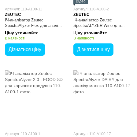
Відео
Артикул: 110-A100-11
Артикул: 110-A100-2
ZEUTEC
ZEUTEC
ІЧ-аналізатор Zeutec
ІЧ-аналізатор Zeutec
SpectraAlyzer Flex для аналізу
SpectraALYZER Wine для
зернових
аналізу вин
Ціну уточнюйте
Ціну уточнюйте
В наявності
В наявності
Дізнатися ціну
Дізнатися ціну
Артикул: 110-A100-1
Артикул: 110-A100-17