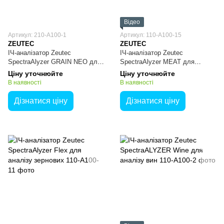
Відео
Артикул: 210-A100-1
Артикул: 110-A100-15
ZEUTEC
ZEUTEC
ІЧ-аналізатор Zeutec
ІЧ-аналізатор Zeutec
SpectraAlyzer GRAIN NEO для
SpectraAlyzer MEAT для
аналізу зерна
аналізу м'ясної продукції
Ціну уточнюйте
Ціну уточнюйте
В наявності
В наявності
Дізнатися ціну
Дізнатися ціну