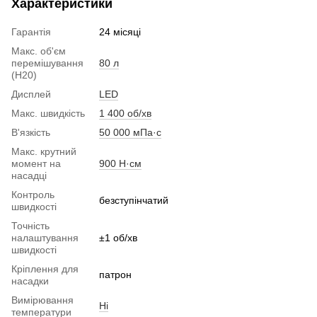
Характеристики
Гарантія
24 місяці
Макс. об'єм
перемішування
80 л
(H20)
Дисплей
LED
Макс. швидкість
1 400 об/хв
В'язкість
50 000 мПа·с
Макс. крутний
момент на
900 Н·см
насадці
Контроль
безступінчатий
швидкості
Точність
налаштування
±1 об/хв
швидкості
Кріплення для
патрон
насадки
Вимірювання
Ні
температури