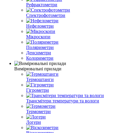
Рефрактометри
Спектрофотометри
Нефелометри
Мікроскопи
Поляриметри
Денсиметри
Колориметри
Вимірювальні прилади
Термоштанги
Гігрометри
Трансмітери температури та вологи
Термометри
Логери
Віскозиметри