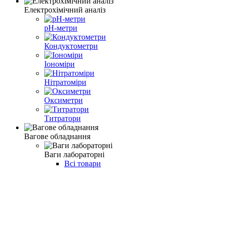
Електрохімічний аналіз
pH-метри
Кондуктометри
Іономіри
Нітратоміри
Оксиметри
Титратори
Вагове обладнання
Ваги лабораторні
Всі товари