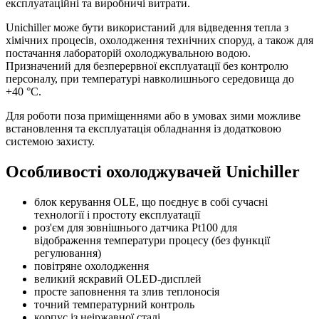
експлуатаційні та виробничі витрати.
Unichiller може бути використаний для відведення тепла з
хімічних процесів, охолодження технічних споруд, а також для
постачання лабораторій охолоджувальною водою.
Призначений для безперервної експлуатації без контролю
персоналу, при температурі навколишнього середовища до
+40 °C.
Для роботи поза приміщеннями або в умовах зими можливе
встановлення та експлуатація обладнання із додатковою
системою захисту.
Особливості охолоджувачей Unichiller
блок керування OLE, що поєднує в собі сучасні
технології і простоту експлуатації
роз'єм для зовнішнього датчика Pt100 для
відображення температури процесу (без функції
регулювання)
повітряне охолодження
великий яскравий OLED-дисплей
просте заповнення та злив теплоносія
точний температурний контроль
корпус із неіржавної сталі