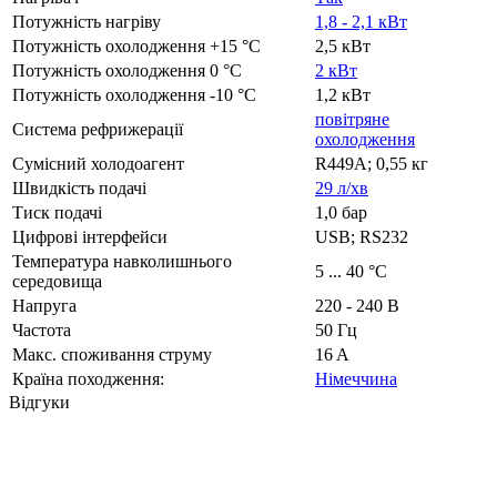
Потужність нагріву
1,8 - 2,1 кВт
Потужність охолодження +15 °C
2,5 кВт
Потужність охолодження 0 °C
2 кВт
Потужність охолодження -10 °C
1,2 кВт
повітряне
Система рефрижерації
охолодження
Сумісний холодоагент
R449A; 0,55 кг
Швидкість подачі
29 л/хв
Тиск подачі
1,0 бар
Цифрові інтерфейси
USB; RS232
Температура навколишнього
5 ... 40 °C
середовища
Напруга
220 - 240 В
Частота
50 Гц
Макс. споживання струму
16 A
Країна походження:
Німеччина
Відгуки