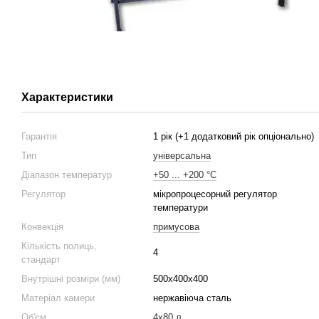
Характеристики
Гарантія
1 рік (+1 додатковий рік опціонально)
Тип
універсальна
Діапазон температур
+50 ... +200 °С
Регулятор
мікропроцесорний регулятор
температури
Конвекція
примусова
Кількість полиць,
4
стандарт
Внутрішні розміри (мм)
500x400x400
Матеріал камери
нержавіюча сталь
Об'єм
4x80 л