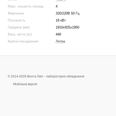
Макс. кількість полиць
4
Живлення
320/220В 50 Гц
Потужність
18 кВт
Габарити (мм)
1910x925x1950
Вага, нетто (кг)
440
Країна походження:
Литва
© 2014-2026 Вента Лаб –
лабораторне обладнання
Мобільна версія