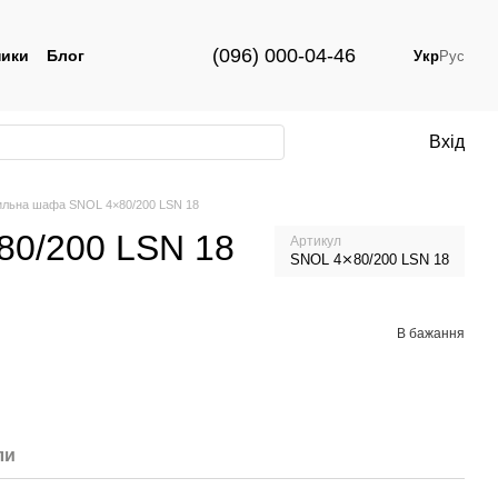
(096) 000-04-46
ики
Блог
Укр
Рус
Вхід
льна шафа SNOL 4×80/200 LSN 18
0/200 LSN 18
Артикул
SNOL 4⨯80/200 LSN 18
В бажання
ли