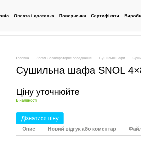
рвіс
Оплата і доставка
Повернення
Сертифікати
Виробн
тувача
Головна
Загальнолабораторне обладнання
Сушильні шафи
Суши
Сушильна шафа SNOL 4×8
Ціну уточнюйте
В наявності
Дізнатися ціну
Опис
Новий відгук або коментар
Фай