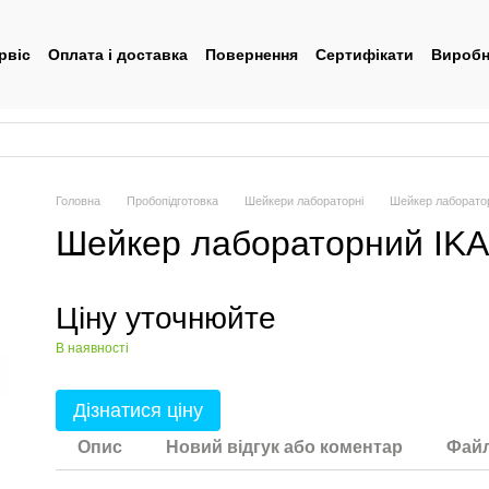
рвіс
Оплата і доставка
Повернення
Сертифікати
Виробн
тувача
Головна
Пробопідготовка
Шейкери лабораторні
Шейкер лаборатор
Шейкер лабораторний IKA
Ціну уточнюйте
В наявності
Дізнатися ціну
Опис
Новий відгук або коментар
Фай