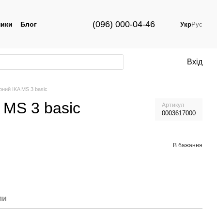
(096) 000-04-46
ики
Блог
Укр
Рус
Вхід
ний IKA MS 3 basic
 MS 3 basic
Артикул
0003617000
В бажання
ли