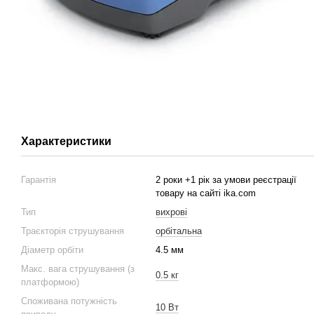
Характеристики
Гарантія
2 роки +1 рік за умови реєстрації
товару на сайті ika.com
Тип
вихрові
Траєкторія струшування
орбітальна
Діаметр орбіти
4.5 мм
Макс. вага струшування (з
0.5 кг
платформою)
Споживана потужність
10 Вт