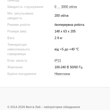
приводу
Швидкість струшування
0 ... 3000 об/хв
Мін. регульована
200 об/хв
швидкість
Режими роботи
безперервна робота
Розміри (мм)
148 x 63 x 205
Вага
2.9 кг
Температура
навколишнього
від +5 до +40 °C
середовища
Клас захисту
IP21
Живлення
100-240 В 50/60 Гц
Країна походження:
Німеччина
© 2014-2026 Вента Лаб –
лабораторне обладнання