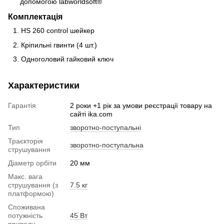
допомогою labworldsoft®
Комплектація
HS 260 control шейкер
Кріпильні гвинти (4 шт.)
Одноголовий гайковий ключ
Характеристики
Гарантія
2 роки +1 рік за умови реєстрації товару на
сайті ika.com
Тип
зворотно-поступальні
Траєкторія
зворотно-поступальна
струшування
Діаметр орбіти
20 мм
Макс. вага
струшування (з
7.5 кг
платформою)
Споживана
потужність
45 Вт