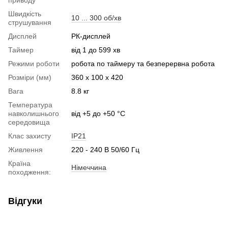
приводу
Швидкість
10 ... 300 об/хв
струшування
Дисплей
РК-дисплей
Таймер
від 1 до 599 хв
Режими роботи
робота по таймеру та безперервна робота
Розміри (мм)
360 x 100 x 420
Вага
8.8 кг
Температура
навколишнього
від +5 до +50 °C
середовища
Клас захисту
IP21
Живлення
220 - 240 В 50/60 Гц
Країна
Німеччина
походження:
Відгуки