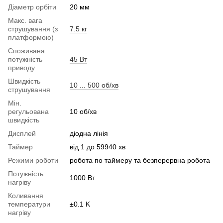
Діаметр орбіти
20 мм
Макс. вага
струшування (з
7.5 кг
платформою)
Споживана
потужність
45 Вт
приводу
Швидкість
10 ... 500 об/хв
струшування
Мін.
регульована
10 об/хв
швидкість
Дисплей
діодна лінія
Таймер
від 1 до 59940 хв
Режими роботи
робота по таймеру та безперервна робота
Потужність
1000 Вт
нагріву
Коливання
температури
±0.1 K
нагріву