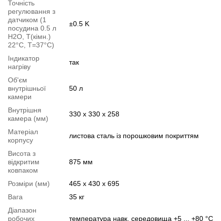
Точність
регулювання з
датчиком (1
±0.5 K
посудина 0.5 л
H2O, Т(кімн.)
22°C, T=37°C)
Індикатор
так
нагріву
Об'єм
внутрішньої
50 л
камери
Внутрішня
330 x 330 x 258
камера (мм)
Матеріал
листова сталь із порошковим покриттям
корпусу
Висота з
відкритим
875 мм
ковпаком
Розміри (мм)
465 x 430 x 695
Вага
35 кг
Діапазон
робочих
температура навк. середовища +5 ... +80 °C