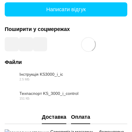
Написати відгук
Поширити у соцмережах
Файли
Інструкція KS3000_i_ic
2.5 МБ
PDF
Техпаспорт KS_3000_i_control
151 КБ
PDF
Доставка
Оплата
Самовивіз із магазину — безкоштовно