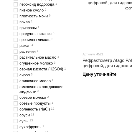
пероксид водорода
1
пивное сусло
2
плотность мочи
9
почва
1
приправы
1
продукты питания
6
пропиленгликоль
3
рамэн
4
растения
1
Артикул: 4521
растительное масло
4
Рефрактометр Atago PAL
сгущенное молоко
3
цифровой, для гидрокс
серная кислота (H2SO4)
1
Цену уточняйте
сироп
3
сливочное масло
2
смазочно-охлаждающие
жидкости
3
соевое молоко
2
соевые продукты
1
соленость (NaCl)
12
соуси
13
супы
13
сухофрукты
1