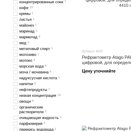
концентрированные соки
7
кофе
10
кремы
1
листья
1
майонез
1
маринад
1
мармелад
9
мед
3
метиловый спирт
1
Артикул: 4410
молозиво
1
Рефрактометр Atago PAL
молоко
4
цифровой, для определ
морская вода
6
Цену уточняйте
моча / мочевина
6
надуксусная кислота
1
напитки
6
нефтепродукты
1
низкая концентрация
19
овощи
6
органические
растворители
3
очищающая жидкость
2
парфюмерия
3
перекись водорода
1