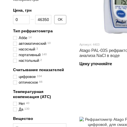
Цена, грн
От Цена, грн
До Цена, грн
OK
Тип рефрактометра
Аббе
14
автоматический
10
Артикул: 4403
насосный
3
Atago PAL-03S рефракт
портативный
140
анализа NaCl в воде
настольный
2
Цену уточняйте
Считывание показателей
цифровое
104
оптическое
66
Температурная
компенсация (ATC)
Нет
40
Да
130
Вещество