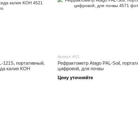
Артикул: 4571
-121S, портативный,
Рефрактометр Atago PAL-Soil, портат
ида калия KOH
цифровой, для почвы
Цену уточняйте