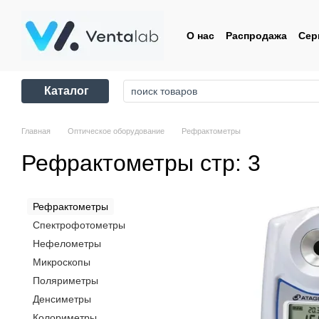
Перейти к основному контенту
О нас
Распродажа
Сер
Контакты
Пользовате
Каталог
Главная
Оптическое оборудование
Рефрактометры
Рефрактометры стр: 3
Рефрактометры
Спектрофотометры
Нефелометры
Микроскопы
Поляриметры
Денсиметры
Колориметры