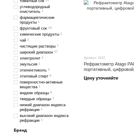
томатный сок
21
углеводородный
очиститель
1
фармацевтические
продукты
1
фруктовый сок
18
химические продукты
1
чай
2
чистящие растворы
7
широкий диапазон
37
электролит
2
Артикул: 4532
Рефрактометр Atago PA
эмульсия
1
портативный, цифровой
этиленгликоль
3
этиловый спирт
6
Цену уточняйте
поверхностно-активные
вещества
1
жидкие образцы
8
твердые образцы
7
низкий диапазон индекса
рефракции
4
высокий диапазон индекса
рефракции
3
Бренд