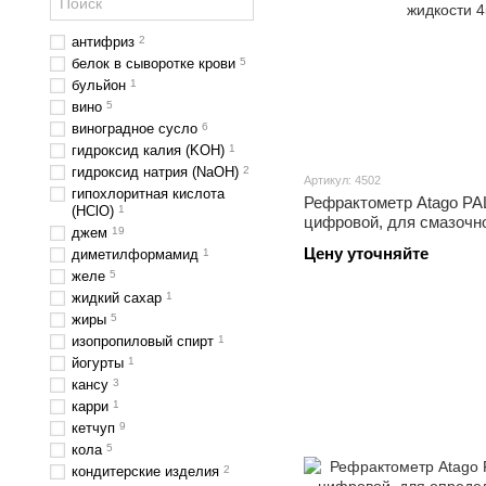
антифриз
2
белок в сыворотке крови
5
бульйон
1
вино
5
виноградное сусло
6
гидроксид калия (KOH)
1
гидроксид натрия (NaOH)
2
Артикул: 4502
гипохлоритная кислота
Рефрактометр Atago PAL
(HClO)
1
цифровой, для смазоч
джем
19
жидкости
Цену уточняйте
диметилформамид
1
желе
5
жидкий сахар
1
жиры
5
изопропиловый спирт
1
йогурты
1
кансу
3
карри
1
кетчуп
9
кола
5
кондитерские изделия
2