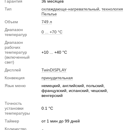
Гарантия
36 месяцев
Тип
охлаждающе-нагревательный
,
технология
Пельтье
Объем
749 л
Диапазон
0 ... +70 °C
температур
Диапазон
рабочих
температур
+10 ... +40 °С
(включенный
свет)
Дисплей
TwinDISPLAY
Конвекция
принудительная
Язык меню
немецкий, английский, польский,
французский, испанский, чешский,
венгерский
Точность
установки
0.1 °C
температуры
Таймер
от 1 мин до 99 дней
Количество