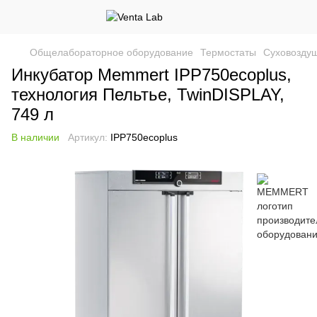
Общелабораторное оборудование
Термостаты
Суховозду
Инкубатор Memmert IPP750ecoplus,
технология Пельтье, TwinDISPLAY,
749 л
В наличии
Артикул:
IPP750ecoplus