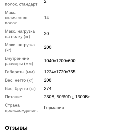
2
полок, стандарт
Макс.
количество
14
полок
Макс. нагрузка
30
на полку (кг)
Макс. нагрузка
200
(кг)
Внутренние
1040x1200x600
размеры (мм)
Габариты (мм)
1224x1720x755
Вес, нетто (кг)
208
Вес, брутто (кг)
274
Питание
230В, 50/60Гц, 1300Вт
Страна
Германия
происхождения:
Отзывы