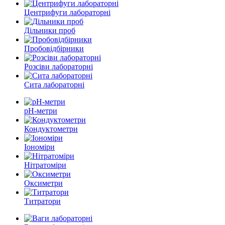
Центрифуги лабораторні
Дільники проб
Пробовідбірники
Розсіви лабораторні
Сита лабораторні
pH-метри
Кондуктометри
Іономіри
Нітратоміри
Оксиметри
Титратори