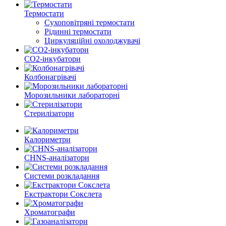
Термостати
Сухоповітряні термостати
Рідинні термостати
Циркуляційні охолоджувачі
CO2-інкубатори
Колбонагрівачі
Морозильники лабораторні
Стерилізатори
Калориметри
CHNS-аналізатори
Системи розкладання
Екстрактори Сокслета
Хроматографи