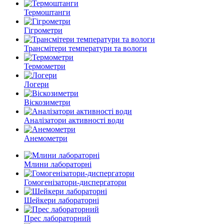
Термоштанги
Гігрометри
Трансмітери температури та вологи
Термометри
Логери
Віскозиметри
Аналізатори активності води
Анемометри
Млини лабораторні
Гомогенізатори-диспергатори
Шейкери лабораторні
Прес лабораторний