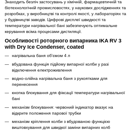
Знаходить безліч застосувань у хімічній, фармацевтичній та
біотехнологічній промисловостях, у наукових дослідженнях та
розробках, у виробництві та контролі якості, у лабораторіях та
у будівництві заводів. Цифрові дисплеї швидкості та
температури нагрівальної бані забезпечують оптимальне
керування всіма процесами дистиляції.
Особливості роторного випарника IKA RV 3
with Dry Ice Condenser, coated
нагрівальна баня об'ємом 4 л
вбудована функція підйому випарної колби у разі
відключення електроживлення
водно-олійна нагрівальна баня з рукоятками для
перенесення
кнопка блокування для фіксації температури нагрівальної
бані
механізм блокування: червоний індикатор вказує на
відкрите положення парової трубки
механізм кріплення колби з вбудованою функцією
виштовхування для швидкої заміни випарних колб