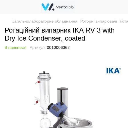
Загальнолабораторне обладнання
Роторні випарювачі
Рота
Ротаційний випарник IKA RV 3 with
Dry Ice Condenser, coated
В наявності
Артикул:
0010006362