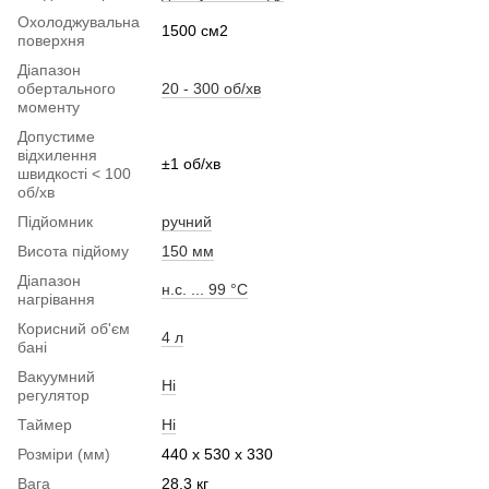
Охолоджувальна
1500 см2
поверхня
Діапазон
обертального
20 - 300 об/хв
моменту
Допустиме
відхилення
±1 об/хв
швидкості < 100
об/хв
Підйомник
ручний
Висота підйому
150 мм
Діапазон
н.с. ... 99 °C
нагрівання
Корисний об'єм
4 л
бані
Вакуумний
Ні
регулятор
Таймер
Ні
Розміри (мм)
440 x 530 x 330
Вага
28.3 кг