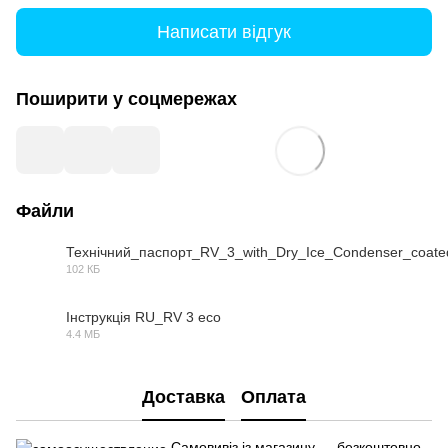
Написати відгук
Поширити у соцмережах
Файли
Технічний_паспорт_RV_3_with_Dry_Ice_Condenser_coate
102 КБ
PDF
Інструкція RU_RV 3 eco
4.4 МБ
PDF
Доставка
Оплата
Самовивіз із магазину — безкоштовно