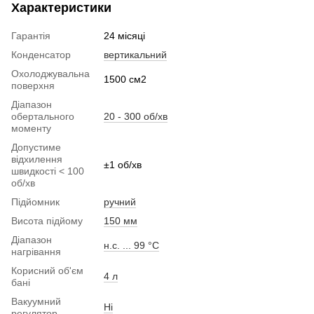
Характеристики
Гарантія
24 місяці
Конденсатор
вертикальний
Охолоджувальна
1500 см2
поверхня
Діапазон
обертального
20 - 300 об/хв
моменту
Допустиме
відхилення
±1 об/хв
швидкості < 100
об/хв
Підйомник
ручний
Висота підйому
150 мм
Діапазон
н.с. ... 99 °C
нагрівання
Корисний об'єм
4 л
бані
Вакуумний
Ні
регулятор