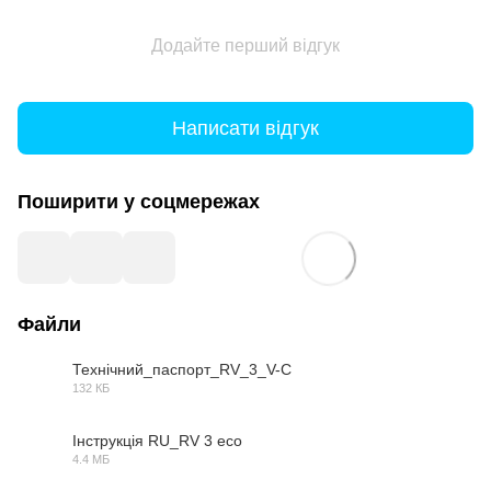
Додайте перший відгук
Написати відгук
Поширити у соцмережах
Файли
Технічний_паспорт_RV_3_V-C
132 КБ
PDF
Інструкція RU_RV 3 eco
4.4 МБ
PDF