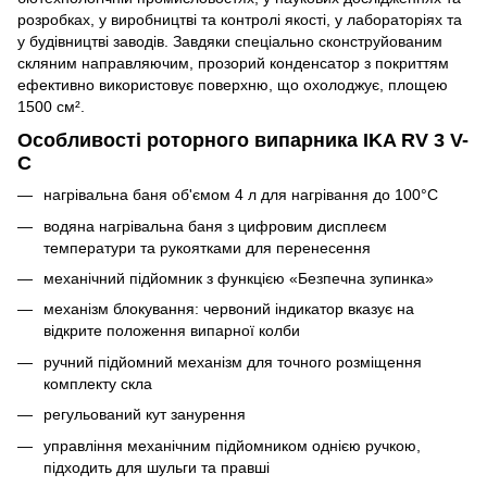
розробках, у виробництві та контролі якості, у лабораторіях та
у будівництві заводів. Завдяки спеціально сконструйованим
скляним направляючим, прозорий конденсатор з покриттям
ефективно використовує поверхню, що охолоджує, площею
1500 см².
Особливості роторного випарника IKA RV 3 V-
C
нагрівальна баня об'ємом 4 л для нагрівання до 100°C
водяна нагрівальна баня з цифровим дисплеєм
температури та рукоятками для перенесення
механічний підйомник з функцією «Безпечна зупинка»
механізм блокування: червоний індикатор вказує на
відкрите положення випарної колби
ручний підйомний механізм для точного розміщення
комплекту скла
регульований кут занурення
управління механічним підйомником однією ручкою,
підходить для шульги та правші