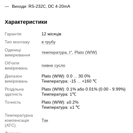
Виходи: RS-232C, DC 4-20mA
Характеристики
Гарантія
12 місяців
Тип монтажу
в трубу
Одиниці
температура, t°
,
Plato (W/W)
вимірювання
Об'єкти
пивне сусло
вимірювань
Діапазон
Plato (W/W): 0.0 ... 30.0%
вимірювань
Температура: -15 ... +160 ℃
Роздільна
Plato (W/W): 0.1% або 0.01% (0.00 - 9.99%)
здатність
Температура: 1℃
Точність
Plato (W/W): ±0.2%
Температура: ±1 ℃
Температурна
компенсація
Так
(ATC)