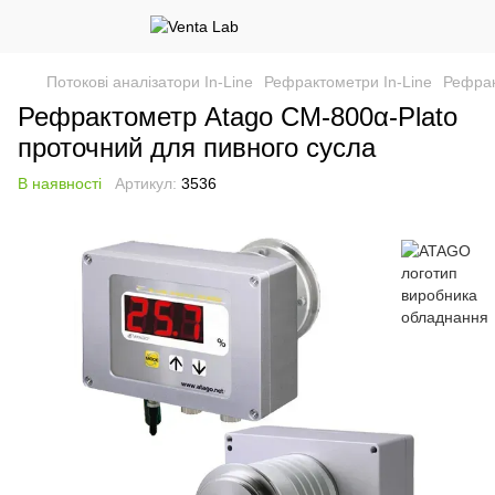
Потокові аналізатори In-Line
Рефрактометри In-Line
Рефрак
Рефрактометр Atago CM-800α-Plato
проточний для пивного сусла
В наявності
Артикул:
3536