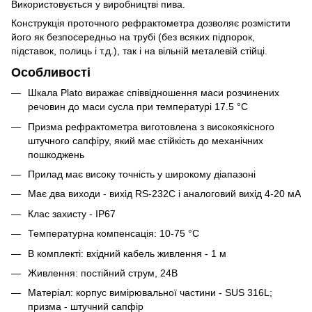
Використовується у виробництві пива.
Конструкція проточного рефрактометра дозволяє розмістити
його як безпосередньо на трубі (без всяких підпорок,
підставок, полиць і т.д.), так і на вільній металевій стійці.
Особливості
Шкала Plato виражає співвідношення маси розчинених
речовин до маси сусла при температурі 17.5 °С
Призма рефрактометра виготовлена ​​з високоякісного
штучного сапфіру, який має стійкість до механічних
пошкоджень
Прилад має високу точність у широкому діапазоні
Має два виходи - вихід RS-232C і аналоговий вихід 4-20 мА
Клас захисту - IP67
Температурна компенсація: 10-75 °C
В комплекті: вхідний кабель живлення - 1 м
Живлення: постійний струм, 24В
Матеріал: корпус вимірювальної частини - SUS 316L;
призма - штучний сапфір