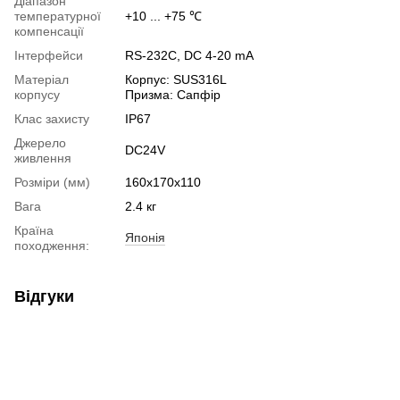
Діапазон
температурної
+10 ... +75 ℃
компенсації
Інтерфейси
RS-232C, DC 4-20 mA
Матеріал
Корпус: SUS316L
корпусу
Призма: Сапфір
Клас захисту
IP67
Джерело
DC24V
живлення
Розміри (мм)
160x170x110
Вага
2.4 кг
Країна
Японія
походження:
Відгуки