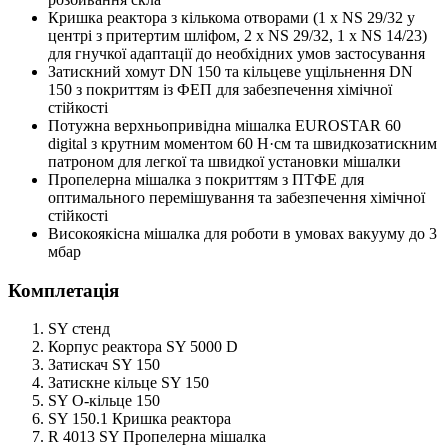
Кришка реактора з кількома отворами (1 x NS 29/32 у
центрі з притертим шліфом, 2 x NS 29/32, 1 x NS 14/23)
для гнучкої адаптації до необхідних умов застосування
Затискний хомут DN 150 та кільцеве ущільнення DN
150 з покриттям із ФЕП для забезпечення хімічної
стійкості
Потужна верхньопривідна мішалка EUROSTAR 60
digital з крутним моментом 60 Н·см та швидкозатискним
патроном для легкої та швидкої установки мішалки
Пропелерна мішалка з покриттям з ПТФЕ для
оптимального перемішування та забезпечення хімічної
стійкості
Високоякісна мішалка для роботи в умовах вакууму до 3
мбар
Комплетація
SY стенд
Корпус реактора SY 5000 D
Затискач SY 150
Затискне кільце SY 150
SY О-кільце 150
SY 150.1 Кришка реактора
R 4013 SY Пропелерна мішалка