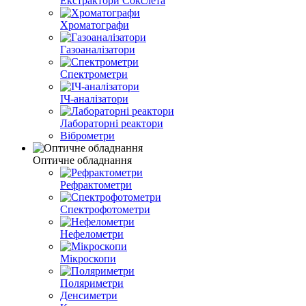
Екстрактори Сокслета
Хроматографи
Газоаналізатори
Спектрометри
ІЧ-аналізатори
Лабораторні реактори
Віброметри
Оптичне обладнання
Рефрактометри
Спектрофотометри
Нефелометри
Мікроскопи
Поляриметри
Денсиметри