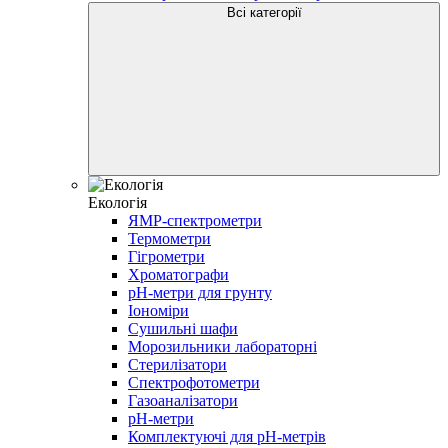
Всі категорії
Екологія
ЯМР-cпектрометри
Термометри
Гігрометри
Хроматографи
pH-метри для грунту
Іономіри
Сушильні шафи
Морозильники лабораторні
Стерилізатори
Спектрофотометри
Газоаналізатори
pH-метри
Комплектуючі для pH-метрів