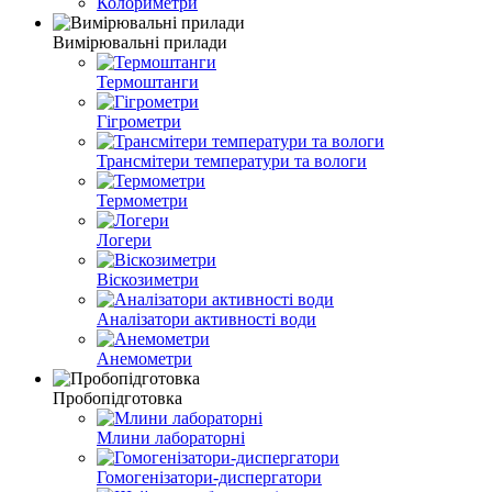
Колориметри
Вимірювальні прилади
Термоштанги
Гігрометри
Трансмітери температури та вологи
Термометри
Логери
Віскозиметри
Аналізатори активності води
Анемометри
Пробопідготовка
Млини лабораторні
Гомогенізатори-диспергатори