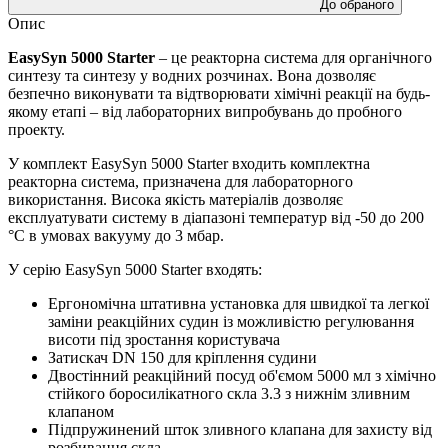
До обраного
Опис
EasySyn 5000 Starter
– це реакторна система для органічного
синтезу та синтезу у водних розчинах. Вона дозволяє
безпечно виконувати та відтворювати хімічні реакції на будь-
якому етапі – від лабораторних випробувань до пробного
проекту.
У комплект EasySyn 5000 Starter входить комплектна
реакторна система, призначена для лабораторного
використання. Висока якість матеріалів дозволяє
експлуатувати систему в діапазоні температур від -50 до 200
°C в умовах вакууму до 3 мбар.
У серію EasySyn 5000 Starter входять:
Ергономічна штативна установка для швидкої та легкої
заміни реакційних судин із можливістю регулювання
висоти під зростання користувача
Затискач DN 150 для кріплення судини
Двостінний реакційний посуд об'ємом 5000 мл з хімічно
стійкого боросилікатного скла 3.3 з нижнім зливним
клапаном
Підпружинений шток зливного клапана для захисту від
розбивання скла