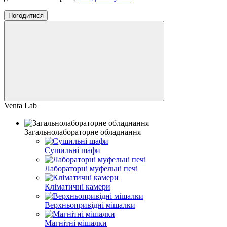
Погодитися
Venta Lab
Загальнолабораторне обладнання
Сушильні шафи
Лабораторні муфельні печі
Кліматичні камери
Верхньопривідні мішалки
Магнітні мішалки