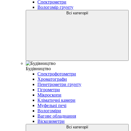
Спектрометри
Вологомір грунту
Всі категорії
Будівництво
Спектрофотометри
Хроматографи
Пенетрометри грунту
Гігрометри
Мікроскопи
Кліматичні камери
Муфельні печі
Вологоміри
Вагове обладнання
Віскозиметри
Всі категорії