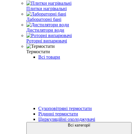
Плитки нагрівальні
Лабораторні бані
Дистилятори води
Роторні випарювачі
Термостати
Всі товари
Сухоповітряні термостати
Рідинні термостати
Циркуляційні охолоджувачі
Всі категорії