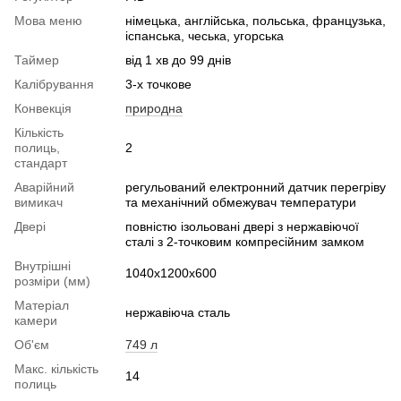
Мова меню
німецька, англійська, польська, французька,
іспанська, чеська, угорська
Таймер
від 1 хв до 99 днів
Калібрування
3-х точкове
Конвекція
природна
Кількість
полиць,
2
стандарт
Аварійний
регульований електронний датчик перегріву
вимикач
та механічний обмежувач температури
Двері
повністю ізольовані двері з нержавіючої
сталі з 2-точковим компресійним замком
Внутрішні
1040х1200х600
розміри (мм)
Матеріал
нержавіюча сталь
камери
Об'єм
749 л
Макс. кількість
14
полиць