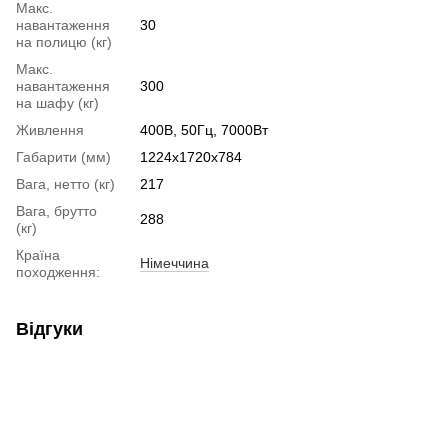
Макс.
навантаження
30
на полицю (кг)
Макс.
навантаження
300
на шафу (кг)
Живлення
400В, 50Гц, 7000Вт
Габарити (мм)
1224х1720х784
Вага, нетто (кг)
217
Вага, брутто
288
(кг)
Країна
Німеччина
походження:
Відгуки