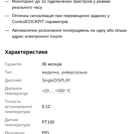
Моніторинг до 32 підключених пристроїв у режимі
реального часу
Оптична сигналізація при перевищенні заданих у
ControlCOCKPIT параметрів
Автоматичне розсилання попереджень на одну або кілька
адрес електронної пошти
Характеристики
Гарантія
36 місяців
Тип
медична
,
універсальна
Дисплей
SingleDISPLAY
Діапазон
+20 ... +300 °С
температур
Точність
встановлення
0,1С
температури
Датчик
PT100
температури
Регулятор
PID