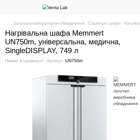
Загальнолабораторне обладнання
Сушильні шафи
Нагріва
Нагрівальна шафа Memmert
UN750m, універсальна, медична,
SingleDISPLAY, 749 л
Немає в наявності
Артикул:
UN750m