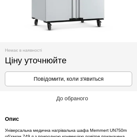
Немає в наявності
Ціну уточнюйте
Повідомити, коли з'явиться
До обраного
Опис
Універсальна медична нагрівальна шафа Memmert UN750m
об'ємом 749 л з природною конвекцією повітря призначена