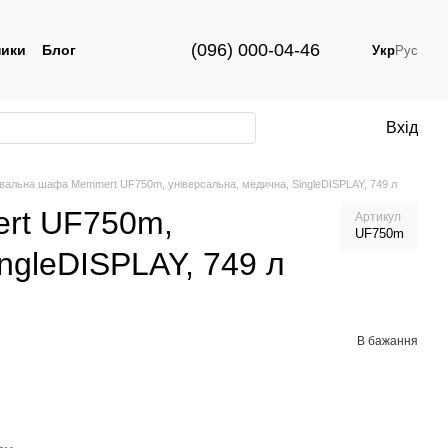
(096) 000-04-46
ики
Блог
Укр
Рус
Вхід
івальна шафа Memmert UF750m, універсальна, медична, SingleDISPLAY, 749 л
rt UF750m,
Артикул
UF750m
ngleDISPLAY, 749 л
В бажання