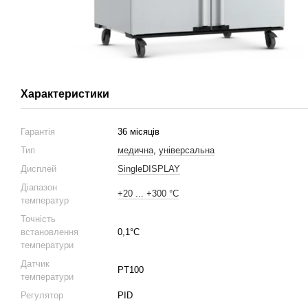
Характеристики
Гарантія
36 місяців
Тип
медична
,
універсальна
Дисплей
SingleDISPLAY
Діапазон
+20 ... +300 °С
температур
Точність
встановлення
0,1°С
температури
Датчик
PT100
температури
Регулятор
PID