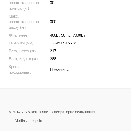
навантаження на
30
полицю (кг)
Макс.
навантаження на
300
шафу (кг)
Живлення
400В, 50 Гц, 7000Вт
Габарити (мм)
1224х1720х784
Вага, нетто (кг)
217
Вага, брутто (кг)
288
Країна
Німеччина
походження:
© 2014-2026 Вента Лаб –
лабораторне обладнання
Мобільна версія