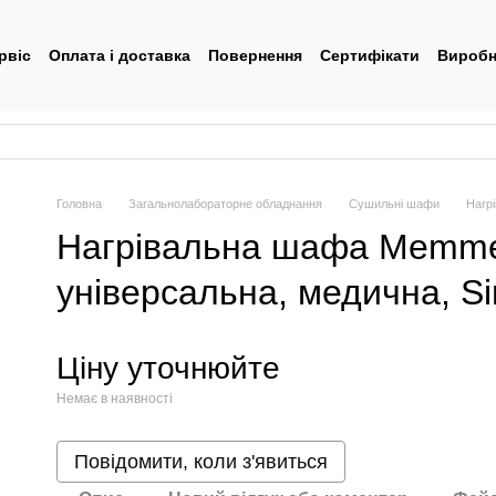
рвіс
Оплата і доставка
Повернення
Сертифікати
Виробн
тувача
Головна
Загальнолабораторне обладнання
Сушильні шафи
Нагр
Нагрівальна шафа Memme
універсальна, медична, Si
Ціну уточнюйте
Немає в наявності
Повідомити, коли з'явиться