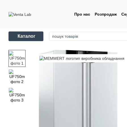
Перейти до основного контенту
Про нас
Розпродаж
Се
Контакти
Угода корис
Каталог