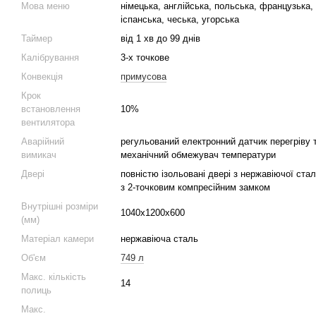
Мова меню
німецька, англійська, польська, французька,
іспанська, чеська, угорська
Таймер
від 1 хв до 99 днів
Калібрування
3-х точкове
Конвекція
примусова
Крок
встановлення
10%
вентилятора
Аварійний
регульований електронний датчик перегріву 
вимикач
механічний обмежувач температури
Двері
повністю ізольовані двері з нержавіючої стал
з 2-точковим компресійним замком
Внутрішні розміри
1040х1200х600
(мм)
Матеріал камери
нержавіюча сталь
Об'єм
749 л
Макс. кількість
14
полиць
Макс.