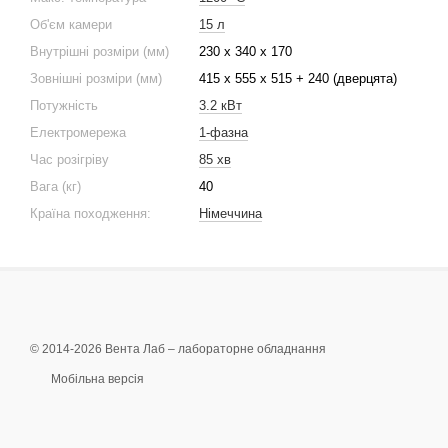
Об'єм камери
15 л
Внутрішні розміри (мм)
230 x 340 x 170
Зовнішні розміри (мм)
415 x 555 x 515 + 240 (дверцята)
Потужність
3.2 кВт
Електромережа
1-фазна
Час розігріву
85 хв
Вага (кг)
40
Країна походження:
Німеччина
© 2014-2026 Вента Лаб –
лабораторне обладнання
Мобільна версія