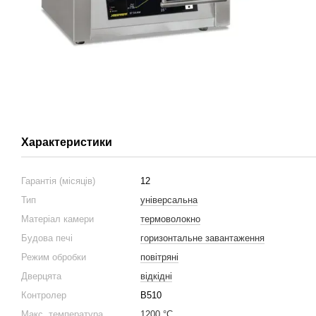
Характеристики
Гарантія (місяців)
12
Тип
універсальна
Матеріал камери
термоволокно
Будова печі
горизонтальне завантаження
Режим обробки
повітряні
Дверцята
відкідні
Контролер
B510
Макс. температура
1200 °C