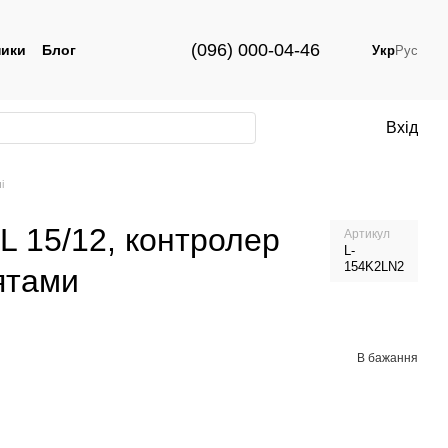
(096) 000-04-46
ики
Блог
Укр
Рус
Вхід
і
L 15/12, контролер
Артикул
L-
154K2LN2
ятами
В бажання