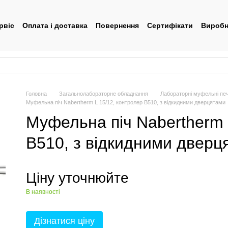
рвіс
Оплата і доставка
Повернення
Сертифікати
Виробн
тувача
Головна
Загальнолабораторне обладнання
Лабораторні муфельні печ
Муфельна піч Nabertherm L 15/12, контролер В510, з відкидними дверцятами
Муфельна піч Nabertherm 
В510, з відкидними дверц
Ціну уточнюйте
В наявності
Дізнатися ціну