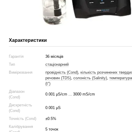
Характеристики
Гарантія
36 місяців
Тип
стаціонарний
Вимірювання
провідність (Cond)
,
кількість розчинених тверди
речовин (TDS)
,
солоність (Salinity)
,
температура
(t°)
Діапазон
0.001 μS/cm ... 3000 mS/cm
(Cond)
Дискретність
0.001 μS
(Cond)
Точність (Cond)
±0.5%
Калібрування
5 точок