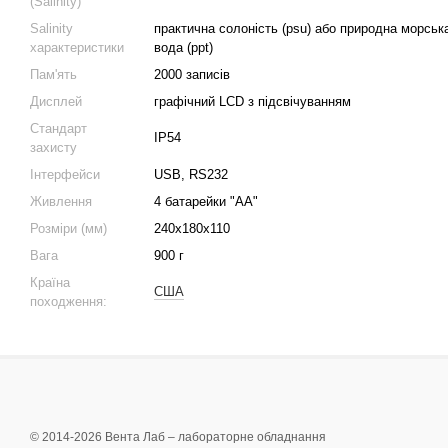
(Salinity)
Salinity
практична солоність (psu) або природна морськ
характеристики
вода (ppt)
Пам'ять
2000 записів
Дисплей
графічний LCD з підсвічуванням
Стандарт
IP54
захисту
Інтерфейси
USB, RS232
Живлення
4 батарейки "AA"
Розміри (мм)
240x180x110
Вага
900 г
Країна
США
походження:
© 2014-2026 Вента Лаб –
лабораторне обладнання