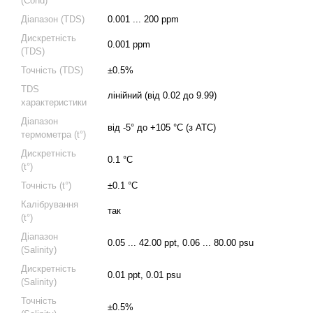
(Cond)
Діапазон (TDS)
0.001 ... 200 ppm
Дискретність
0.001 ppm
(TDS)
Точність (TDS)
±0.5%
TDS
лінійний (від 0.02 до 9.99)
характеристики
Діапазон
від -5° до +105 °C (з ATC)
термометра (t°)
Дискретність
0.1 °C
(t°)
Точність (t°)
±0.1 °C
Калібрування
так
(t°)
Діапазон
0.05 ... 42.00 ppt, 0.06 ... 80.00 psu
(Salinity)
Дискретність
0.01 ppt, 0.01 psu
(Salinity)
Точність
±0.5%