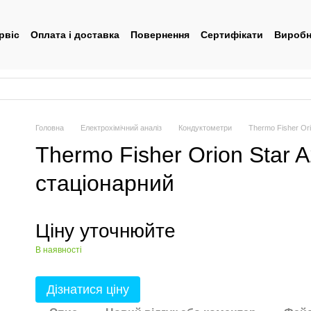
рвіс
Оплата і доставка
Повернення
Сертифікати
Виробн
тувача
Головна
Електрохімічний аналіз
Кондуктометри
Thermo Fisher Or
Thermo Fisher Orion Star 
стаціонарний
Ціну уточнюйте
В наявності
Дізнатися ціну