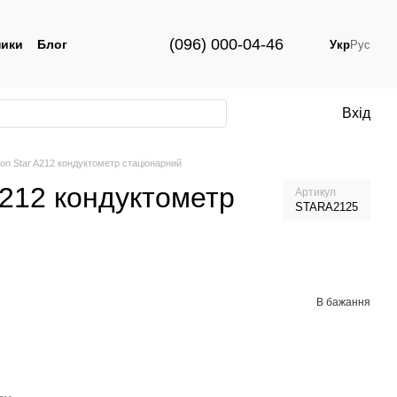
(096) 000-04-46
ики
Блог
Укр
Рус
Вхід
ion Star A212 кондуктометр стаціонарний
A212 кондуктометр
Артикул
STARA2125
В бажання