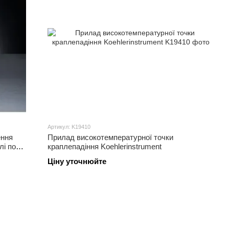
Артикул: K19410
ення
Прилад високотемпературної точки
лі по
краплепадіння Koehlerinstrument
Ціну уточнюйте