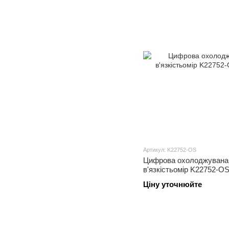
Артикул: K22752-OS
Цифрова охолоджувана 
в'язкістьомір K22752-O
Ціну уточнюйте