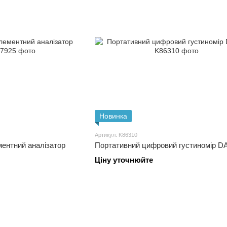
Новинка
Артикул: K86310
ентний аналізатор
Портативний цифровий густиномір D
Ціну уточнюйте