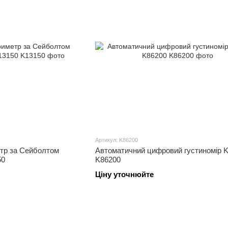
Артикул: K86200
тр за Сейболтом
Автоматичний цифровий густиномір K
50
K86200
Ціну уточнюйте