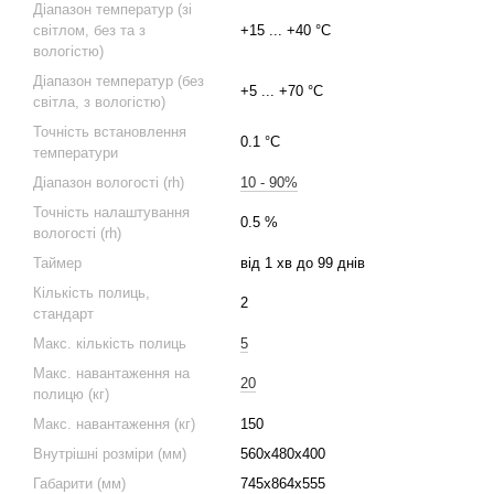
Діапазон температур (зі
світлом, без та з
+15 ... +40 °C
вологістю)
Діапазон температур (без
+5 ... +70 °C
світла, з вологістю)
Точність встановлення
0.1 °C
температури
Діапазон вологості (rh)
10 - 90%
Точність налаштування
0.5 %
вологості (rh)
Таймер
від 1 хв до 99 днів
Кількість полиць,
2
стандарт
Макс. кількість полиць
5
Макс. навантаження на
20
полицю (кг)
Макс. навантаження (кг)
150
Внутрішні розміри (мм)
560x480x400
Габарити (мм)
745x864x555