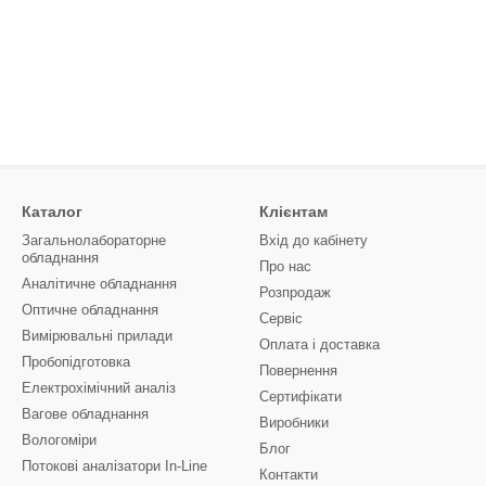
Каталог
Клієнтам
Загальнолабораторне
Вхід до кабінету
обладнання
Про нас
Аналітичне обладнання
Розпродаж
Оптичне обладнання
Сервіс
Вимірювальні прилади
Оплата і доставка
Пробопідготовка
Повернення
Електрохімічний аналіз
Сертифікати
Вагове обладнання
Виробники
Вологоміри
Блог
Потокові аналізатори In-Line
Контакти