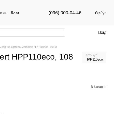
(096) 000-04-46
ики
Блог
Укр
Рус
Вхід
іматична камера Memmert HPP110eco, 108 л
rt HPP110eco, 108
Артикул
HPP110eco
В бажання