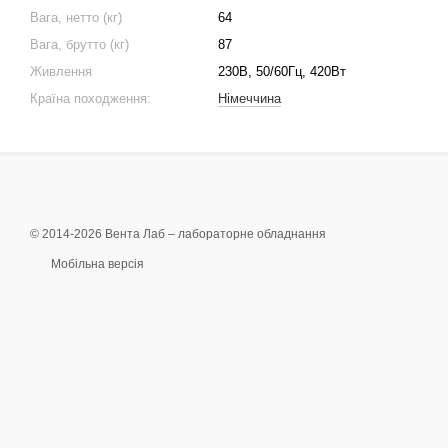
Вага, нетто (кг)
64
Вага, брутто (кг)
87
Живлення
230В, 50/60Гц, 420Вт
Країна походження:
Німеччина
© 2014-2026 Вента Лаб –
лабораторне обладнання
Мобільна версія