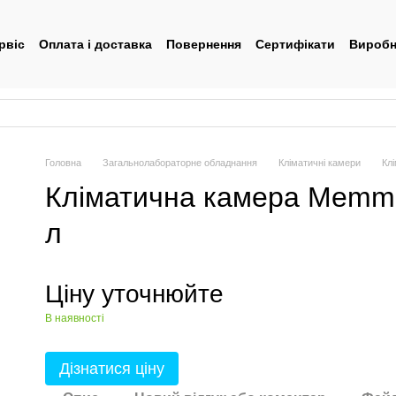
рвіс
Оплата і доставка
Повернення
Сертифікати
Виробн
тувача
Головна
Загальнолабораторне обладнання
Кліматичні камери
Кл
Кліматична камера Memme
л
Ціну уточнюйте
В наявності
Дізнатися ціну