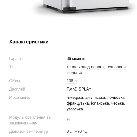
Характеристики
Гарантія
36 місяців
Тип
тепло-холод-волога
,
технологія
Пельтьє
Об'єм
108 л
Дисплей
TwinDISPLAY
Мова меню
німецька, англійська, польська,
французька, іспанська, чеська,
угорська
Модуль освітлення за
Ні
замовчуванням
Діапазон температур
0 ... +70 °C