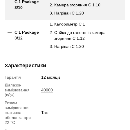
C 1 Package
Камера згоряння C 1.10
3/10
Нагрівач С 1.20
Калориметр C 1
C 1 Package
Стійка до галогенів камера
3/12
згоряння C 1.12
Нагрівач С 1.20
Характеристики
Гарантія
12 місяців
Діапазон
вимірювання
40000
(кДж)
Режим
вимірювання
статична
Так
оболонка при
22 °C