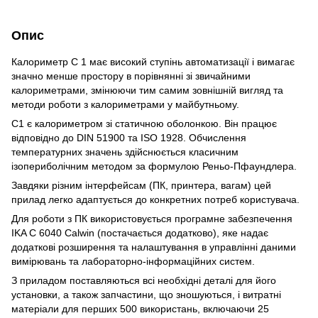
Опис
Калориметр C 1 має високий ступінь автоматизації і вимагає
значно менше простору в порівнянні зі звичайними
калориметрами, змінюючи тим самим зовнішній вигляд та
методи роботи з калориметрами у майбутньому.
C1 є калориметром зі статичною оболонкою. Він працює
відповідно до DIN 51900 та ISO 1928. Обчислення
температурних значень здійснюється класичним
ізопериболічним методом за формулою Реньо-Пфаундлера.
Завдяки різним інтерфейсам (ПК, принтера, вагам) цей
прилад легко адаптується до конкретних потреб користувача.
Для роботи з ПК використовується програмне забезпечення
IKA C 6040 Calwin (постачається додатково), яке надає
додаткові розширення та налаштування в управлінні даними
вимірювань та лабораторно-інформаційних систем.
З приладом поставляються всі необхідні деталі для його
установки, а також запчастини, що зношуються, і витратні
матеріали для перших 500 використань, включаючи 25