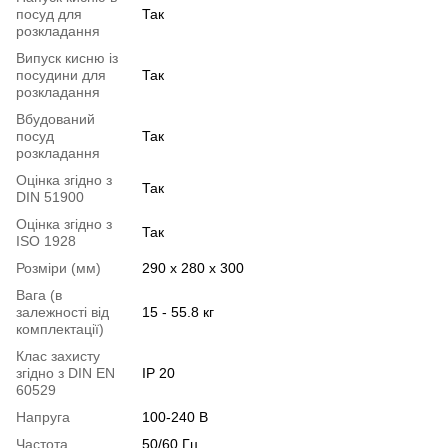
посуд для
Так
розкладання
Випуск кисню із
посудини для
Так
розкладання
Вбудований
посуд
Так
розкладання
Оцінка згідно з
Так
DIN 51900
Оцінка згідно з
Так
ISO 1928
Розміри (мм)
290 x 280 x 300
Вага (в
залежності від
15 - 55.8 кг
комплектації)
Клас захисту
згідно з DIN EN
IP 20
60529
Напруга
100-240 В
Частота
50/60 Гц