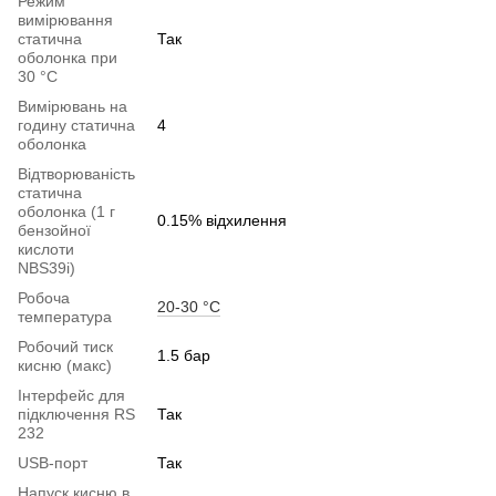
Режим
вимірювання
статична
Так
оболонка при
30 °C
Вимірювань на
годину статична
4
оболонка
Відтворюваність
статична
оболонка (1 г
0.15% відхилення
бензойної
кислоти
NBS39i)
Робоча
20-30 °C
температура
Робочий тиск
1.5 бар
кисню (макс)
Інтерфейс для
підключення RS
Так
232
USB-порт
Так
Напуск кисню в