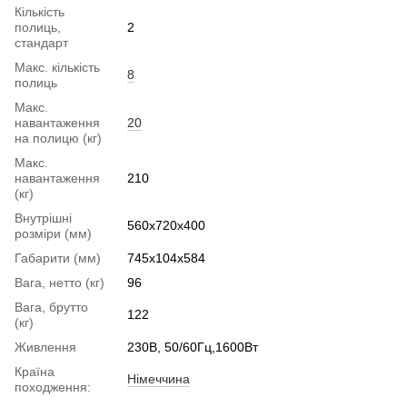
Кількість
полиць,
2
стандарт
Макс. кількість
8
полиць
Макс.
навантаження
20
на полицю (кг)
Макс.
навантаження
210
(кг)
Внутрішні
560x720x400
розміри (мм)
Габарити (мм)
745x104x584
Вага, нетто (кг)
96
Вага, брутто
122
(кг)
Живлення
230В, 50/60Гц,1600Вт
Країна
Німеччина
походження: