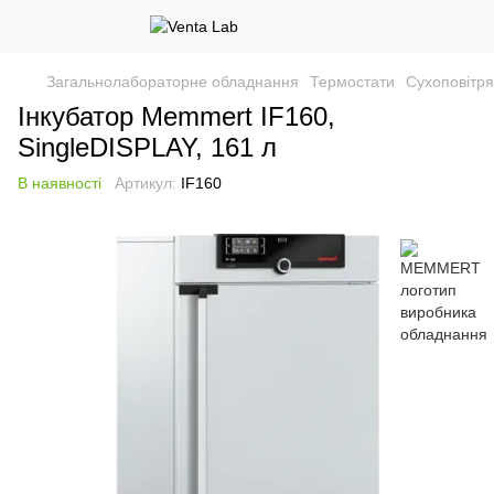
Загальнолабораторне обладнання
Термостати
Сухоповітря
Інкубатор Memmert IF160,
SingleDISPLAY, 161 л
В наявності
Артикул:
IF160