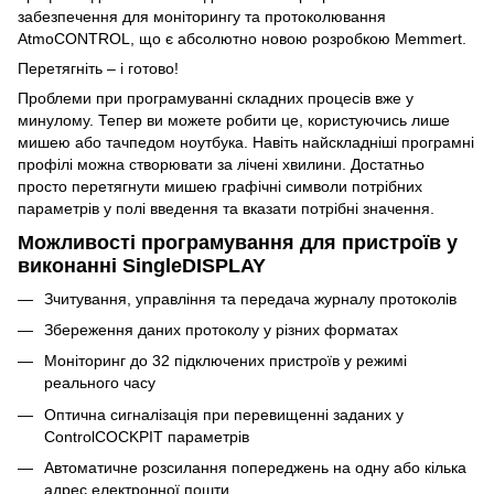
забезпечення для моніторингу та протоколювання
AtmoCONTROL, що є абсолютно новою розробкою Memmert.
Перетягніть – і готово!
Проблеми при програмуванні складних процесів вже у
минулому. Тепер ви можете робити це, користуючись лише
мишею або тачпедом ноутбука. Навіть найскладніші програмні
профілі можна створювати за лічені хвилини. Достатньо
просто перетягнути мишею графічні символи потрібних
параметрів у полі введення та вказати потрібні значення.
Можливості програмування для пристроїв у
виконанні SingleDISPLAY
Зчитування, управління та передача журналу протоколів
Збереження даних протоколу у різних форматах
Моніторинг до 32 підключених пристроїв у режимі
реального часу
Оптична сигналізація при перевищенні заданих у
ControlCOCKPIT параметрів
Автоматичне розсилання попереджень на одну або кілька
адрес електронної пошти