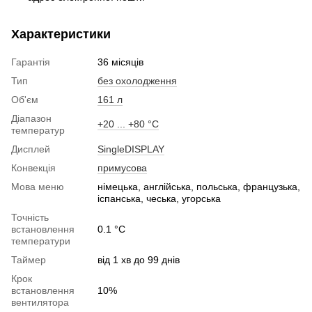
Характеристики
Гарантія
36 місяців
Тип
без охолодження
Об'єм
161 л
Діапазон
+20 ... +80 °С
температур
Дисплей
SingleDISPLAY
Конвекція
примусова
Мова меню
німецька, англійська, польська, французька,
іспанська, чеська, угорська
Точність
встановлення
0.1 °C
температури
Таймер
від 1 хв до 99 днів
Крок
встановлення
10%
вентилятора