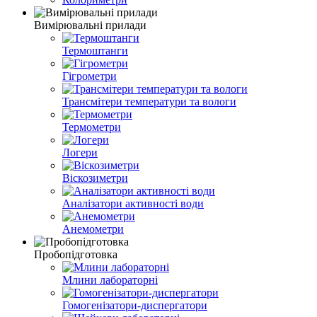
Вимірювальні прилади
Термоштанги
Гігрометри
Трансмітери температури та вологи
Термометри
Логери
Віскозиметри
Аналізатори активності води
Анемометри
Пробопідготовка
Млини лабораторні
Гомогенізатори-диспергатори