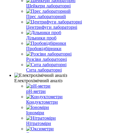
Шейкери лабораторні
Прес лабораторний
Центрифуги лабораторні
Дільники проб
Пробовідбірники
Розсіви лабораторні
Сита лабораторні
Електрохімічний аналіз
pH-метри
Кондуктометри
Іономіри
Нітратоміри