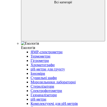
Всі категорії
Екологія
ЯМР-cпектрометри
Термометри
Гігрометри
Хроматографи
pH-метри для грунту
Іономіри
Сушильні шафи
Морозильники лабораторні
Стерилізатори
Спектрофотометри
Газоаналізатори
pH-метри
Комплектуючі для pH-метрів