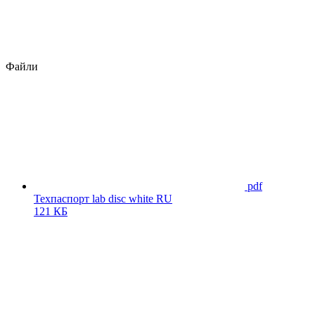
Файли
pdf
Техпаспорт lab disc white RU
121 КБ