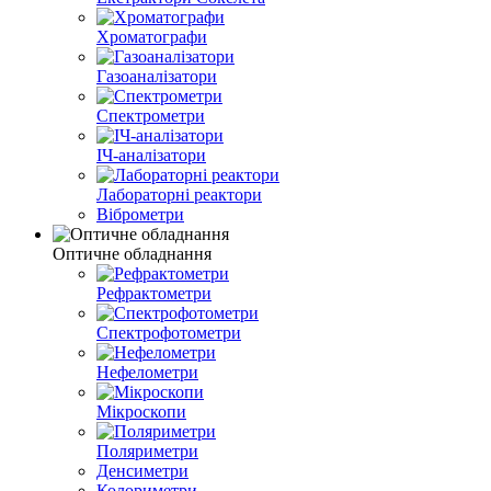
Хроматографи
Газоаналізатори
Спектрометри
ІЧ-аналізатори
Лабораторні реактори
Віброметри
Оптичне обладнання
Рефрактометри
Спектрофотометри
Нефелометри
Мікроскопи
Поляриметри
Денсиметри
Колориметри