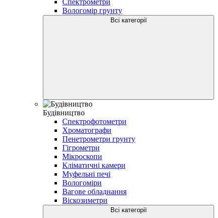
Спектрометри
Вологомір грунту
Всі категорії
Будівництво
Спектрофотометри
Хроматографи
Пенетрометри грунту
Гігрометри
Мікроскопи
Кліматичні камери
Муфельні печі
Вологоміри
Вагове обладнання
Віскозиметри
Всі категорії