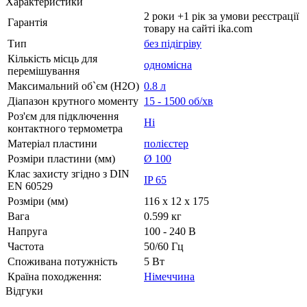
Характеристики
2 роки +1 рік за умови реєстрації
Гарантія
товару на сайті ika.com
Тип
без підігріву
Кількість місць для
одномісна
перемішування
Максимальний об`єм (H2O)
0.8 л
Діапазон крутного моменту
15 - 1500 об/хв
Роз'єм для підключення
Ні
контактного термометра
Матеріал пластини
полієстер
Розміри пластини (мм)
Ø 100
Клас захисту згідно з DIN
IP 65
EN 60529
Розміри (мм)
116 x 12 x 175
Вага
0.599 кг
Напруга
100 - 240 В
Частота
50/60 Гц
Споживана потужність
5 Вт
Країна походження:
Німеччина
Відгуки