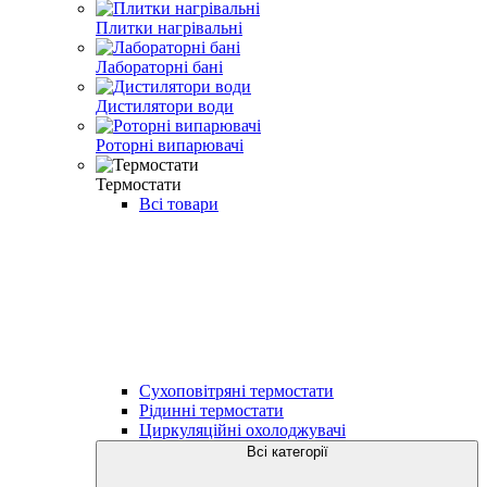
Плитки нагрівальні
Лабораторні бані
Дистилятори води
Роторні випарювачі
Термостати
Всі товари
Сухоповітряні термостати
Рідинні термостати
Циркуляційні охолоджувачі
Всі категорії