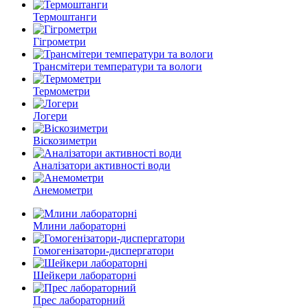
Термоштанги
Гігрометри
Трансмітери температури та вологи
Термометри
Логери
Віскозиметри
Аналізатори активності води
Анемометри
Млини лабораторні
Гомогенізатори-диспергатори
Шейкери лабораторні
Прес лабораторний