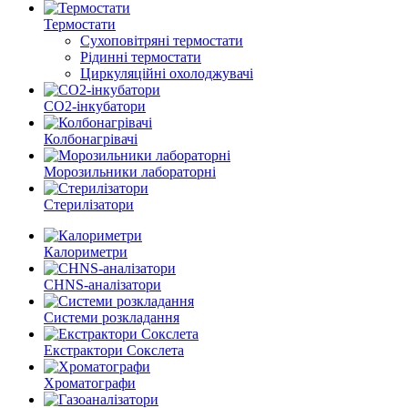
Термостати
Сухоповітряні термостати
Рідинні термостати
Циркуляційні охолоджувачі
CO2-інкубатори
Колбонагрівачі
Морозильники лабораторні
Стерилізатори
Калориметри
CHNS-аналізатори
Системи розкладання
Екстрактори Сокслета
Хроматографи