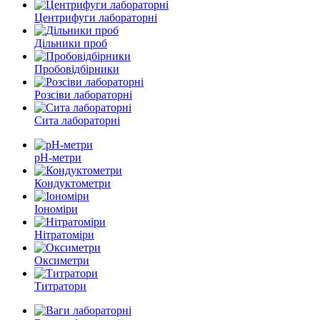
Центрифуги лабораторні
Дільники проб
Пробовідбірники
Розсіви лабораторні
Сита лабораторні
pH-метри
Кондуктометри
Іономіри
Нітратоміри
Оксиметри
Титратори