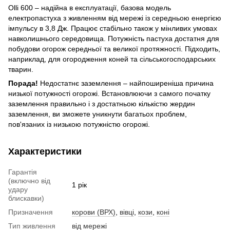
Olli 600 – надійна в експлуатації, базова модель
електропастуха з живленням від мережі із середньою енергією
імпульсу в 3,8 Дж. Працює стабільно також у мінливих умовах
навколишнього середовища. Потужність пастуха достатня для
побудови огорож середньої та великої протяжності. Підходить,
наприклад, для огородження коней та сільськогосподарських
тварин.
Порада!
Недостатнє заземлення – найпоширеніша причина
низької потужності огорожі. Встановлюючи з самого початку
заземлення правильно і з достатньою кількістю жердин
заземлення, ви зможете уникнути багатьох проблем,
пов'язаних із низькою потужністю огорожі.
Характеристики
Гарантія
(включно від
1 рік
удару
блискавки)
Призначення
корови (ВРХ)
,
вівці
,
кози
,
коні
Тип живлення
від мережі