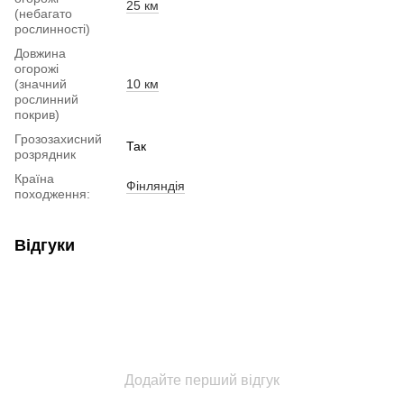
25 км
(небагато
рослинності)
Довжина
огорожі
(значний
10 км
рослинний
покрив)
Грозозахисний
Так
розрядник
Країна
Фінляндія
походження:
Відгуки
Додайте перший відгук