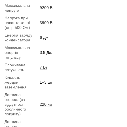
Максимальна
9200 В
напруга
Напруга при
навантаженні
3900 В
(опір 500 Ом)
Енергія заряду
6 Дж
конденсатора
Максимальна
енергія
3.8 Дж
імпульсу
Споживана
7 Вт
потужність
Кількість
жердин
1–3 шт
заземлення
Довжина
огорожі (за
відсутності
220 км
рослинного
покриву)
Довжина
огорожі