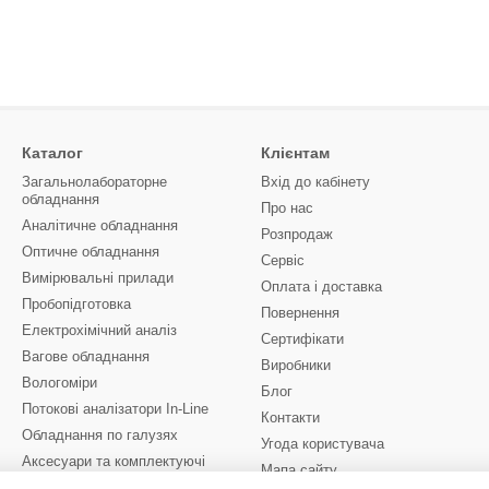
Каталог
Клієнтам
Загальнолабораторне
Вхід до кабінету
обладнання
Про нас
Аналітичне обладнання
Розпродаж
Оптичне обладнання
Сервіс
Вимірювальні прилади
Оплата і доставка
Пробопідготовка
Повернення
Електрохімічний аналіз
Сертифікати
Вагове обладнання
Виробники
Вологоміри
Блог
Потокові аналізатори In-Line
Контакти
Обладнання по галузях
Угода користувача
Аксесуари та комплектуючі
Мапа сайту
Комплектуючі для