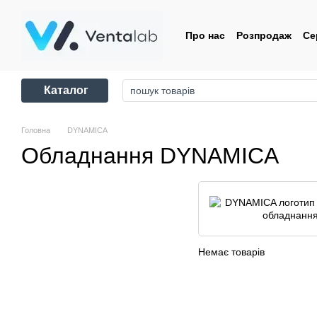
Перейти до основного контенту
Про нас
Розпродаж
Се
Контакти
Угода корис
Каталог
Головна
DYNAMICA
Обладнання DYNAMICA
Немає товарів