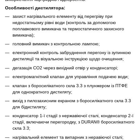
Особливості дистилятора:
захист нагрівального елементу від перегріву при
недостатньому рівні води (контроль за допомогою
поплавкового вимикача та термостатичного захисного
вимикача);
головний вимикач з контрольною лампою;
електронний контроль забруднення перегону із зупинкою
дистиляції та візуальною інструкцією щодо очищення;
дегазація CO2 через вихідний отвір у конденсаторі;
електромагнітний клапан для управління подачею води;
клапан з боросилікатного скла 3.3 з плунжером із ПТФЕ
для однократного дистиляту;
вихід з пилозахисним екраном з боросилікатного скла 3.3
для бідистиляту;
конденсатор 1-ї стадії з нержавіючої сталі, конденсатор 2-ї
стадії, включаючи перегородку, з DURAN® боросилікатного
скла 3.3;
нагрівальний елемент та випарник з неравіючої сталі;