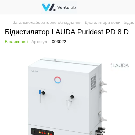
Загальнолабораторне обладнання
Дистилятори води
Бідис
Бідистилятор LAUDA Puridest PD 8 D
В наявності
Артикул:
L003022