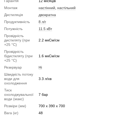
Гарантія
12 місяців
Монтаж
настінний
,
настільний
Дистиляція
двократна
Продуктивність
8 л/г
Потужність
11.5 кВт
Провідність
дистиляту (при
2.2 мкСм/см
+25 °C)
Провідність
бідистиляту (при
1.6 мкСм/см
+25 °C)
Резервуар
Ні
Швидкість потоку
води для
3.3 л/хв
охолодження
Тиск
охолоджувальної
7 бар
води (макс)
Розміри (мм)
700 x 390 x 700
Вага (кг)
48