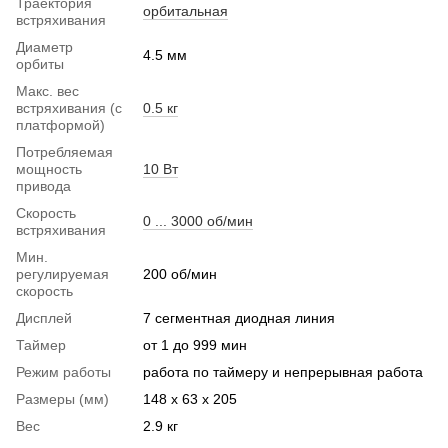
Траектория
орбитальная
встряхивания
Диаметр
4.5 мм
орбиты
Макс. вес
встряхивания (с
0.5 кг
платформой)
Потребляемая
мощность
10 Вт
привода
Скорость
0 ... 3000 об/мин
встряхивания
Мин.
регулируемая
200 об/мин
скорость
Дисплей
7 сегментная диодная линия
Таймер
от 1 до 999 мин
Режим работы
работа по таймеру и непрерывная работа
Размеры (мм)
148 x 63 x 205
Вес
2.9 кг